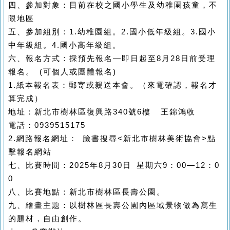
四、參加對象：目前在校之國小學生及幼稚園孩童，不
限地區
五、參加組別：
1.
幼稚園組。
2.
國小低年級組。
3.
國小
中年級組。
4.
國小高年級組。
六、報名方式：採預先報名—即日起至
8
月
28
日前受理
報名。
(
可個人或團體報名
)
1.
紙本報名表：郵寄或親送本會。（來電確認，報名才
算完成）
地址：新北市樹林區復興路
340
號
6
樓
王錦鴻收
電話：
0939515175
2.
網路報名網址： 臉書搜尋
<
新北市樹林美術協會
>
點
擊報名網站
七、比賽時間：
2025
年
8
月
30
日 星期六
9
：
00
—
12
：
0
0
八、比賽地點：新北市樹林區長壽公園。
九、繪畫主題：以樹林區長壽公園內區域景物做為寫生
的題材，自由創作。