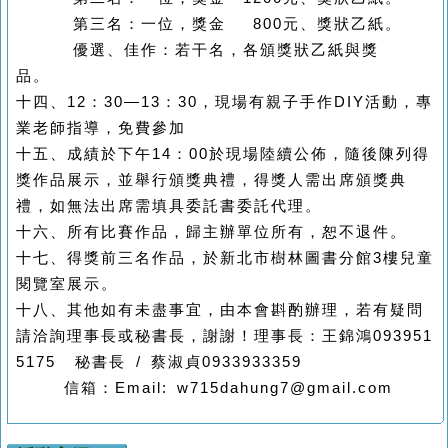
第三名：一位，獎金
800
元、獎狀乙紙。
優選、佳作：若干名，各頒獎狀乙紙與獎
品。
十四、
12
：
30
—
13
：
30
，現場有親子手作
DIY
活動，專
業老師指導，免費參加
十五、成績於下午
14
：
00
於現場陸續公佈，隨後陳列得
獎作品展示，並舉行頒獎典禮，得獎人需出席頒獎典
禮，如無法出席需填具委託書委託代理。
十六、所有比賽作品，歸主辦單位所有，恕不退件。
十七、得獎前三名作品，於新北市樹林圖書分館
3
樓兒童
閱覽室展示。
十八、其他如有未盡事宜，由本會斟酌辦理，若有疑問
請洽詢理事長或秘書長，謝謝！理事長：王錦鴻
093951
5175
秘書長
/
蔡淑貞
0933933359
信箱：
Email: w715dahung7@gmail.com