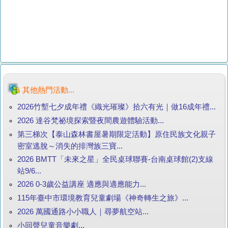
其他熱門活動...
2026竹塹七夕成年禮《織光璀璨》拾六有光｜做16成年禮...
2026 達谷梵祕境探索暨夜間農遊體驗活動...
第三梯次【泰山森林書屋暑期限定活動】原住民族文化親子
密室逃脫～消失的排灣族三寶...
2026 BMTT「未來之星」全民桌球聯賽-台南桌球館(2)支線
站9/6...
2026 0-3歲公益講座 適應與適應能力...
115年臺中市環境教育兒童劇場《神奇轉生之旅》...
2026 萬國通路小小職人｜尋夢航空站...
小回聲兒童音樂劇...