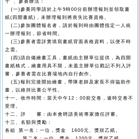
十 、參賽辦法：
(
一
)
參賽同學請於上午
9
時
00
分前辦理報到並領取畫
紙
(
四開畫紙
)
，未辦理報到將喪失比賽資格。
(
二
)
參加團體報名者，請於報到時由團體指定一人統
一辦理報到，節省時間。
(
三
)
參賽者需詳實填寫畫紙背面表格資料，以便不時
之需。
(
四
)
請自備繪畫工具，畫紙由主辦單位提供，為四開
畫紙格式，繪畫用具不限，未蓋主辦單位戳記不列入評
審，參賽者需在比賽場地內自行創作。
(
五
)
報到完後開始繪畫，帶隊老師及家長不得協助作
畫，以維持比賽公平性。
十一、收件時間：當天中午
12
：
00
前交卷，逾時交卷不
受理。
十二、評 審：由本會聘請美術專家擔任評審。
十三、名額與獎勵：
各組 第一名：一位，獎金
1600
元、獎狀乙紙。
第二名：一位，獎金
1200
元、獎狀乙紙。