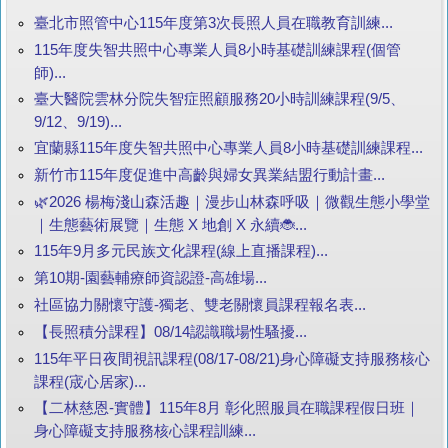
臺北市照管中心115年度第3次長照人員在職教育訓練...
115年度失智共照中心專業人員8小時基礎訓練課程(個管
師)...
臺大醫院雲林分院失智症照顧服務20小時訓練課程(9/5、
9/12、9/19)...
宜蘭縣115年度失智共照中心專業人員8小時基礎訓練課程...
新竹市115年度促進中高齡與婦女異業結盟行動計畫...
🌿2026 楊梅淺山森活趣｜漫步山林森呼吸｜微觀生態小學堂
｜生態藝術展覽｜生態 X 地創 X 永續🐞...
115年9月多元民族文化課程(線上直播課程)...
第10期-園藝輔療師資認證-高雄場...
社區協力關懷守護-獨老、雙老關懷員課程報名表...
【長照積分課程】08/14認識職場性騷擾...
115年平日夜間視訊課程(08/17-08/21)身心障礙支持服務核心
課程(宬心居家)...
【二林慈恩-實體】115年8月 彰化照服員在職課程假日班｜
身心障礙支持服務核心課程訓練...