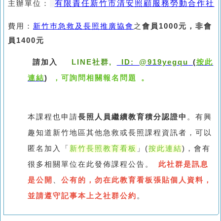
有限責任新竹市清安照顧服務勞動合作社
主辦單位：
費用：
新竹巿急救及長照推廣協會
之
會員1000元，非會
員1400元
ID: @919yegqu
按此
請加入
LINE社群,
(
連結
)
，可詢問相關報名問題 。
本課程也申請
長照人員繼續教育積分認證中
。有興
趣知道新竹地區其他急救或長照課程資訊者，可以
匿名加入「
新竹長照教育看板
」(
按此連結
)，會有
很多相關單位在此發佈課程公告。
此社群是訊息
是公開
、
公有的，勿在此教育看板張貼個人資料，
並請遵守記事本上之社群公約
。