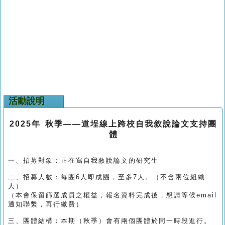
活動說明
2025年 秋季——道埕線上跨校自我敘說論文支持團
體
一、招募對象：正在寫自我敘說論文的研究生
二、招募人數：每團6人即成團，至多7人。（不含兩位組織
人）
（本會保留篩選成員之權益，報名資料完成後，懇請等候email
通知聯繫，再行繳費）
三、團體結構：本期（秋季）會有兩個團體於同一時段進行。