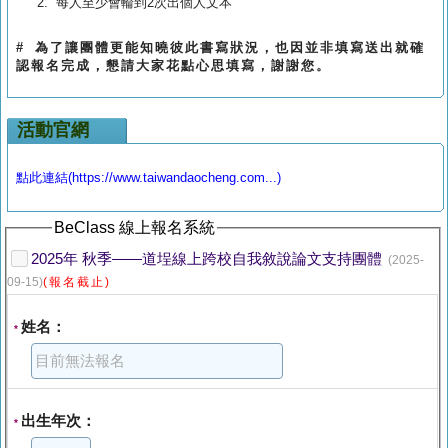
每人至少會輪到2次出個人文本
#
為了讓團體更能知曉彼此書寫狀況，也因並非填寫送出就確
認報名完成，懇請大家花點心思填寫，謝謝您。
活動官網
點此連結(https://www.taiwandaocheng.com...)
BeClass 線上報名系統
2025年 秋季——道埕線上跨校自我敘說論文支持團體
(2025-
09-15)
(報名截止)
姓名：
*
出生年次：
*