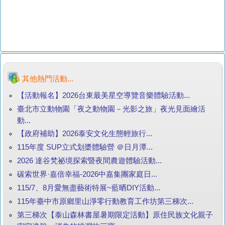
其他熱門活動...
【活動報名】2026台東最美星空導覽音樂體驗活動...
臺北市立動物園「夜之動物園－光影之旅」夜光見面繪活
動...
【政府補助】2026泰安文化生態輕旅行...
115年度 SUP立式划槳體驗營 ＠日月潭...
2026 達谷梵祕境探索暨夜間農遊體驗活動...
碳索世界·嘉倍幸福-2026中嘉集團家庭日...
115/7、8月愛無盡藝術特展~藍晒DIY活動...
115年臺中市原鄉里山淨零行動教育工作坊第三梯次...
第三梯次【泰山森林書屋暑期限定活動】原住民族文化親子