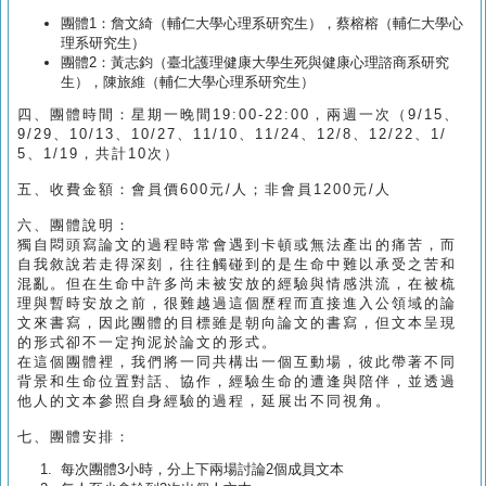
團體1：詹文綺（輔仁大學心理系研究生），蔡榕榕（輔仁大學心
理系研究生）
團體2：黃志鈞（臺北護理健康大學生死與健康心理諮商系研究
生），陳旅維（輔仁大學心理系研究生）
四、團體時間：星期一晚間19:00-22:00，兩週一次（9/15、
9/29、10/13、10/27、11/10、11/24、12/8、12/22、1/
5、1/19，共計10次）
五、收費金額：會員價600元/人；非會員1200元/人
六、團體說明：
獨自悶頭寫論文的過程時常會遇到卡頓或無法產出的痛苦，而
自我敘說若走得深刻，往往觸碰到的是生命中難以承受之苦和
混亂。但在生命中許多尚未被安放的經驗與情感洪流，在被梳
理與暫時安放之前，很難越過這個歷程而直接進入公領域的論
文來書寫，因此團體的目標雖是朝向論文的書寫，但文本呈現
的形式卻不一定拘泥於論文的形式。
在這個團體裡，我們將一同共構出一個互動場，彼此帶著不同
背景和生命位置對話、協作，經驗生命的遭逢與陪伴，並透過
他人的文本參照自身經驗的過程，延展出不同視角。
七、團體安排：
每次團體3小時，分上下兩場討論2個成員文本