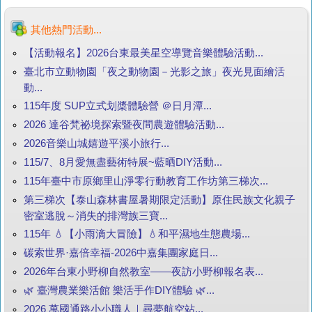
其他熱門活動...
【活動報名】2026台東最美星空導覽音樂體驗活動...
臺北市立動物園「夜之動物園－光影之旅」夜光見面繪活
動...
115年度 SUP立式划槳體驗營 ＠日月潭...
2026 達谷梵祕境探索暨夜間農遊體驗活動...
2026音樂山城嬉遊平溪小旅行...
115/7、8月愛無盡藝術特展~藍晒DIY活動...
115年臺中市原鄉里山淨零行動教育工作坊第三梯次...
第三梯次【泰山森林書屋暑期限定活動】原住民族文化親子
密室逃脫～消失的排灣族三寶...
115年 💧【小雨滴大冒險】💧和平濕地生態農場...
碳索世界·嘉倍幸福-2026中嘉集團家庭日...
2026年台東小野柳自然教室——夜訪小野柳報名表...
🌿 臺灣農業樂活館 樂活手作DIY體驗 🌿...
2026 萬國通路小小職人｜尋夢航空站...