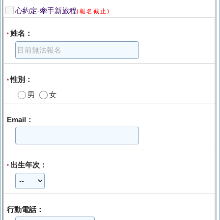
心約定-牽手新旅程
(報名截止)
姓名：
*
性別：
*
男
女
Email：
出生年次：
*
行動電話：