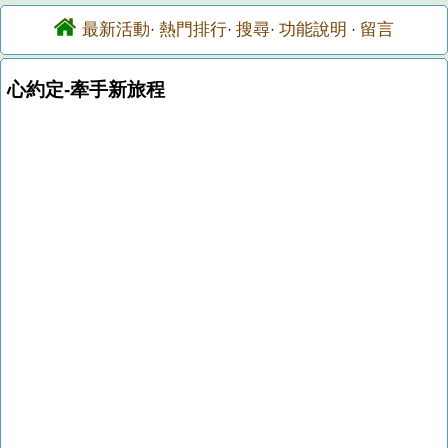
最新活動
熱門排行
搜尋
功能說明
留言
·
·
·
·
心約定-牽手新旅程