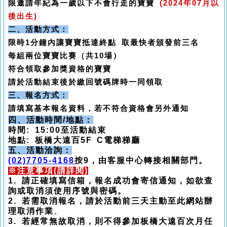
限邀請年紀為一歲以下不會行走的寶寶
(2024年07月以
後出生)
二、活動方式：
限時1分鐘內讓寶寶抵達終點
取最快者頒發前三名
每組兩位寶寶比賽（共10場）
符合領取參加獎資格的寶寶
請於活動結束後於繳回號碼牌時一同領取
三、報名方式：
請填寫基本報名資料，若不符合資格會另外通知
四、活動時間/地點：
時間: 15:00至活動結束
地點: 板橋大遠百5F C電梯梯廳
五、活動洽詢：
(02)7705-4168
按9，由客服中心轉接相關部門。
※
注意事項(請詳閱)
1.
請正確填寫信箱，報名成功會寄信通知，如欲查
詢或取消須使用序號與密碼。
2.
若需取消報名，請於活動前三天主動至此網站辦
理取消作業
。
3. 若經常無故取消，則不得參加板橋大遠百次月任