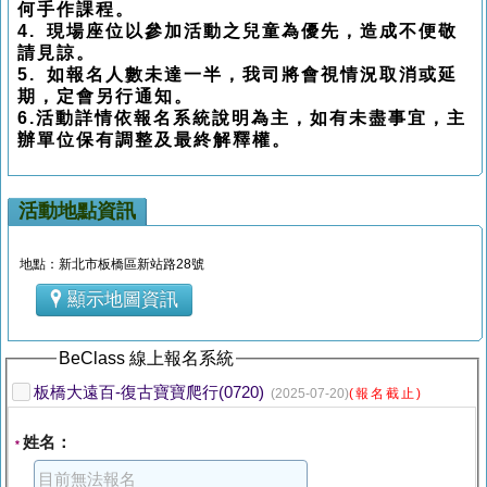
何手作課程。
4.
現場座位以參加活動之兒童為優先，造成不便敬
請見諒。
5.
如報名人數未達一半，我司將會視情況取消或延
期，定會另行通知。
6.
活動詳情依報名系統說明為主，如有未盡事宜，主
辦單位保有調整及最終解釋權。
活動地點資訊
地點：新北市板橋區新站路28號
顯示地圖資訊
BeClass 線上報名系統
板橋大遠百-復古寶寶爬行(0720)
(2025-07-20)
(報名截止)
姓名：
*