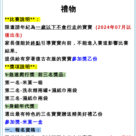
禮物
**比賽說明**：
限邀請年紀為
一歲以下不會行走
的寶寶
(2024年07月以
後出生)
家長僅能於
終點
引導寶寶向前，不能進入賽道影響比賽
結果。
提供給有穿著復古衣服的寶寶
參加獎乙份
**獎項說明**:
✨
急速爬行獎 前三名獎品:
第一名-米菓一箱
第二名-洗衣精兩罐+濕紙巾兩袋
第三名-濕紙巾兩袋
✨
身錯年代獎
選出最有特色的三名寶寶贈送精美好禮乙份
參加獎-米菓一盒
一、報名資格：