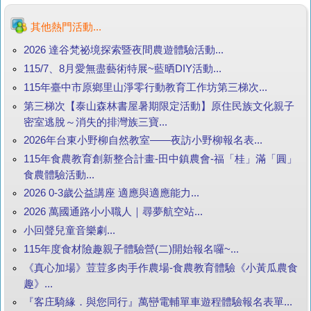
其他熱門活動...
2026 達谷梵祕境探索暨夜間農遊體驗活動...
115/7、8月愛無盡藝術特展~藍晒DIY活動...
115年臺中市原鄉里山淨零行動教育工作坊第三梯次...
第三梯次【泰山森林書屋暑期限定活動】原住民族文化親子
密室逃脫～消失的排灣族三寶...
2026年台東小野柳自然教室——夜訪小野柳報名表...
115年食農教育創新整合計畫-田中鎮農會-福「桂」滿「圓」
食農體驗活動...
2026 0-3歲公益講座 適應與適應能力...
2026 萬國通路小小職人｜尋夢航空站...
小回聲兒童音樂劇...
115年度食材險趣親子體驗營(二)開始報名囉~...
《真心加場》荳荳多肉手作農場-食農教育體驗《小黃瓜農食
趣》...
『客庄騎緣．與您同行』萬巒電輔單車遊程體驗報名表單...