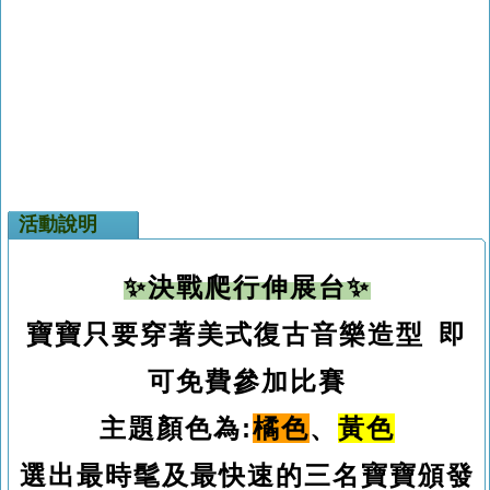
活動說明
✨
決戰爬行伸展台
✨
寶寶只要穿著美式復古音樂造型 即
可免費參加比賽
主題顏色為
:
橘色
、
黃色
選出最時髦及最快速的三名寶寶頒發