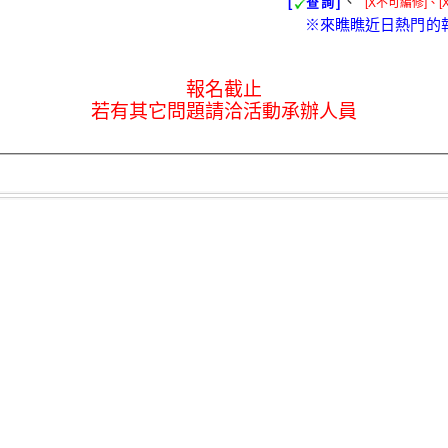
、
[
查詢]
[X不可編修]、[
※來瞧瞧近日熱門的
報名截止
若有其它問題請洽活動承辦人員