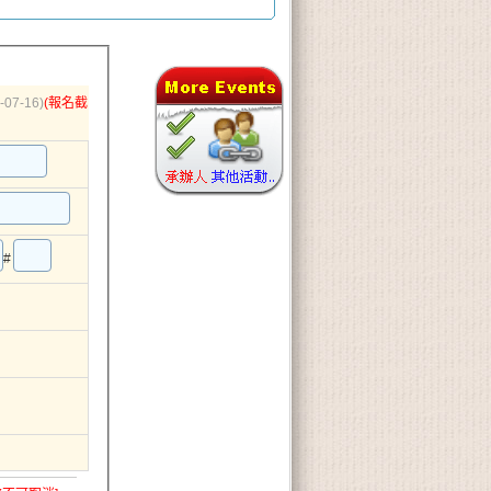
-07-16)
(報名截
#