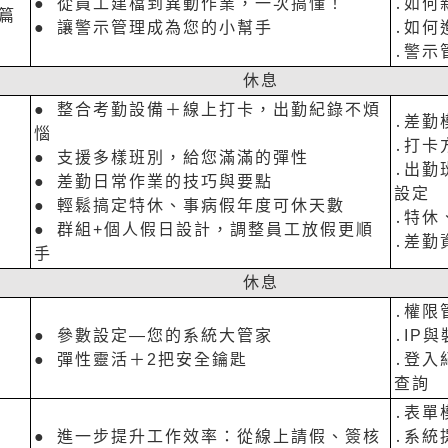
● 從員工建檔到異動作業，一次搞懂！
․如何
篇
● 讓警示管理成為您的小幫手
․如何
․警示
休息
● 整合考勤設備＋線上打卡，出勤紀錄不煩
․差勤
惱
․打卡
● 支援多樣班別，給您滿滿的彈性
․出勤
● 差勤日常作業的技巧與要點
設定
● 輕鬆搞定特休、事病假年度可休天數
․特休
● 群組+個人假日設計，調整員工放假更順
․差勤
手
休息
․權限
● 參數設定—您的系統大管家
․IP
● 彈性靈活＋2把安全鑰匙
․登入
查詢
․表單
● 進一步提升工作效率：從線上請假、簽核
․系統