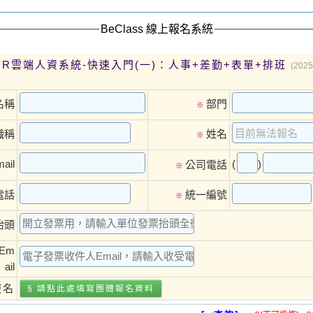
BeClass 線上報名系統
 HR雲端人資系統-快速入門(一)：人事+差勤+表單+排班
(2025
名稱
部門
※
職稱
姓名
※
(
)
ail
公司電話
※
電話
統一編號
※
抬頭
Em
ail
報名
§ 請點此處填寫
團體報名
資料