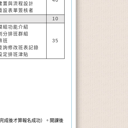
40
建置與流程設計
重設表單簽核者
10
模組功能介紹
劃分排班群組
排班
35
查詢修改班表記錄
設定排班津貼
費完成後才算報名成功）。開課後