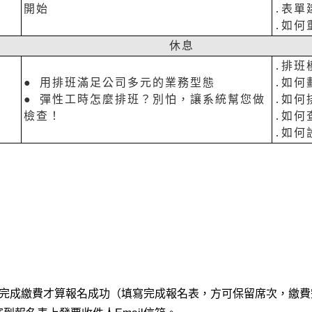
開始
․表單
․如何
休息
․排班
● 用排班滿足公司多元的業務型態
․如何
● 彈性工時怎麼排班？別怕，讓系統幫您做
․如何
檢查！
․如何
․如何
內完成繳費才算報名成功（填寫完成報名表，方可保留席次，繳