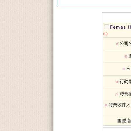
Femas
止)
公司
※
※
Em
※
行動
※
發票
※
發票收件人
※
團體