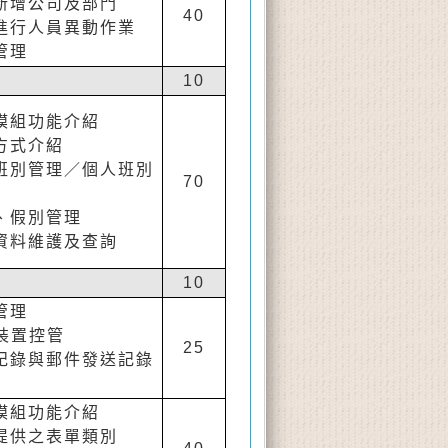
新增公司及部門
40
進行人員異動作業
管理
10
模組功能介紹
方式介紹
班別管理／個人班別
70
、假別管理
資料維護及查詢
10
管理
與裝置控管
25
紀錄與郵件發送記錄
模組功能介紹
提供之表單類別