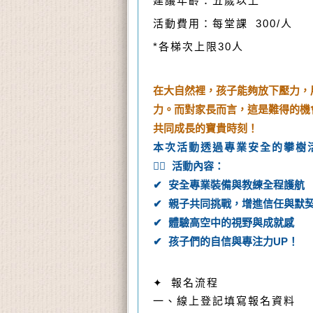
建議年齡：五歲以上
活動費用：每堂課 300/人
*各梯次上限30人
在大自然裡，孩子能夠放下壓力，
力。而對家長而言，這是難得的機
共同成長的寶貴時刻！
本次活動透過專業安全的攀樹
🧗‍♂️ 活動內容：
✔ 安全專業裝備與教練全程護航
✔ 親子共同挑戰，增進信任與默
✔ 體驗高空中的視野與成就感
✔ 孩子們的自信與專注力UP！
✦ 報名流程
一、線上登記填寫報名資料