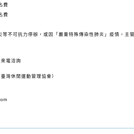
報名費
報名費
災等不可抗力停辦，或因「嚴重特殊傳染性肺炎」疫情，主
迎來電洽詢
iczpw（臺灣休閒運動管理協會）
com