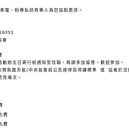
或來電、粉專私訊有專人為您協助更改。
行
6093
協會
費
活動前五日寄行前通知至信箱，再請多加留意，歡迎參加。
如預負面天氣(中央氣象局公告達停班停課標準 或 協會於活
更改場次。
費
報名費
報名費