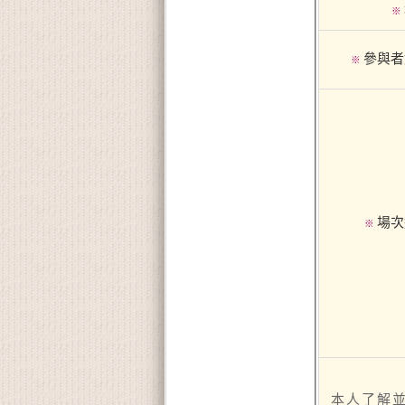
※
參與者
※
場次
※
本人了解