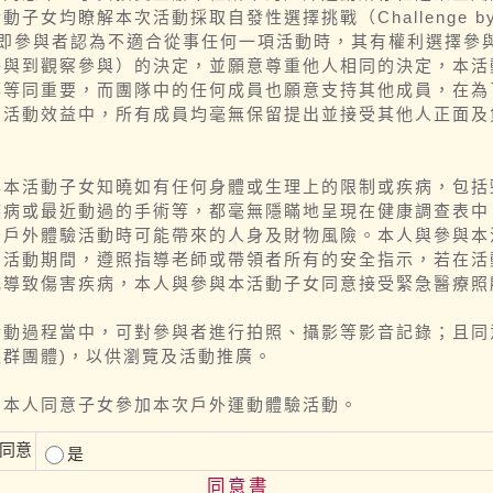
動子女均瞭解本次活動採取自發性選擇挑戰（Challenge by 
，即參與者認為不適合從事任何一項活動時，其有權利選擇參
參與到觀察參與）的決定，並願意尊重他人相同的決定，本活
都等同重要，而團隊中的任何成員也願意支持其他成員，在為
的活動效益中，所有成員均毫無保留提出並接受其他人正面及
與本活動子女知曉如有任何身體或生理上的限制或疾病，包括
疾病或最近動過的手術等，都毫無隱瞞地呈現在健康調查表中
加戶外體驗活動時可能帶來的人身及財物風險。本人與參與本
加活動期間，遵照指導老師或帶領者所有的安全指示，若在活
或導致傷害疾病，本人與參與本活動子女同意接受緊急醫療照
活動過程當中，可對參與者進行拍照、攝影等影音記錄；且同
社群團體)，以供瀏覽及活動推廣。
，本人同意子女參加本次戶外運動體驗活動。
同意
是
同意書