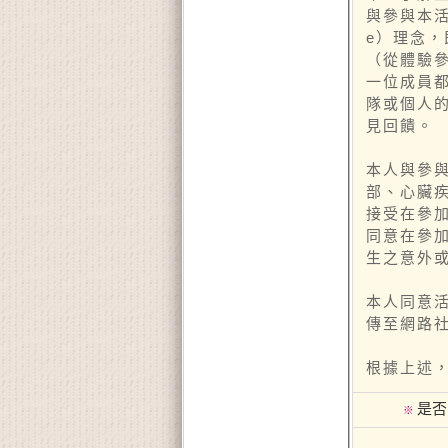
與參與本活
e）理念
（從體驗
一位成員
隊或個人
見回饋。
本人與參
部、心臟
接受在參
同意在參
生之意外
本人同意
傳至網路
根據上述
是否
※