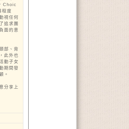
Choic
與程度
動視任何
了追求團
負面的意
頸部、背
，此外也
活動子女
動期間發
顧。
意分享上