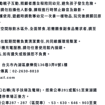
勵親子互動,照顧者應全程陪同幼兒,避免孩子發生危險。
員請勿拍攝他人影像,課程進行時禁止錄音及錄影。
護使用,遊戲時請教導幼兒一次拿一樣物品,玩完後請歸回原
。
空間除飲水區外,全面禁食,若需餵食副食品需求者,請至
兒在館期間需負責清潔責任,共同維護環境整潔。
手機充電服務,請勿任意使用館內插頭。
品,如有遺失或毀損恕不負責。
台北市內湖區康樂街136巷3弄8號1樓
0
傳真：02-2630-8810
ail.com
口右轉(有手扶梯及電梯)，搭乘公車281或藍51至東湖國
體停車場正後方。
車287、287（區間車）、53、630、646、903至東