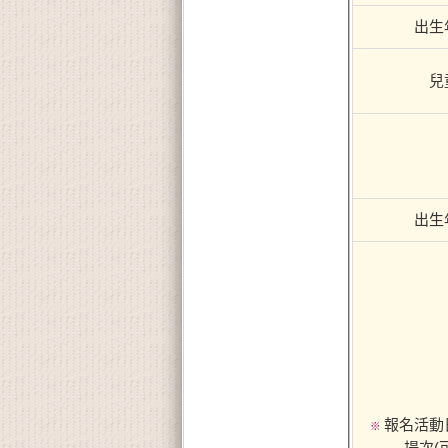
出生
兒
出生
報名活動
※
場次(