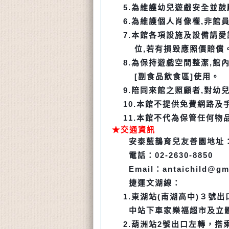
5.
為維護幼兒遊戲安全並鼓
6.
為維護個人肖像權,非館
7.
本館各項設施及設備請愛
位,若
有損毀
應照價賠償
8.
為保持遊戲空間整潔,館內
[副
食品
飲食
區]使用。
9.
陪同來館之照顧者,對幼
10.
本館不提供免費網路及
11.
本館不代為保管任何物
★交通資訊
安泰藍鵲育兒友善園地址：
電話：02-2630-885
Email
：
antaichild@gm
捷運文湖線：
1.
東湖站(南湖高中)３號出
中站
下車家樂福
超市及立
2.
葫洲站2號出口左轉，搭乘公