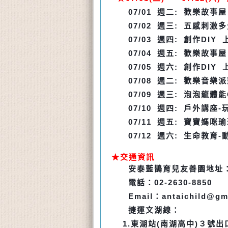
07/01
週二:
歡樂故事
07/02
週三: 五感刺激
07/03
週四: 創作DIY
07/04
週五:
歡樂故事
07/05
週六: 創作DIY
07/08
週二: 歡樂音樂派
07/09
週三: 泡泡龍體
07/10
週四: 戶外講座-
07/11
週五:
寶寶媽咪瑜
07/12
週六: 生命教育-
★交通資訊
安泰藍鵲育兒友善園地址：
電話：02-2630-885
Email
：
antaichild@gm
捷運文湖線：
1.
東湖站(南湖高中)３號出