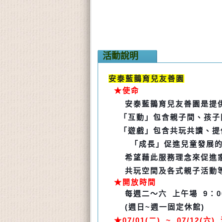
活動說明
安泰藍鵲育兒友善園
★
使命
安泰藍鵲育兒友善園是提
「互動」包含親子間、孩子
「遊戲」包含共玩共讀、提
「成長」促進兒童發展
希望藉此服務理念來促進
共玩空間及各式親子活動
★開放時間
每週二～六 上午場 9：00
(
週日~週一固定休館)
★07/01(二) ~ 07/12(