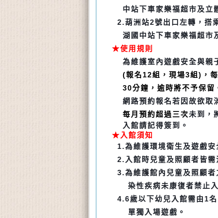
中站
下車家樂福超市
及立
2.
葫洲站2號出口左轉，搭乘公
湖國
中站下車家樂福
超市
★使用規則
為維護室內遊戲安全與親
(報名12組，現場3組)，
30分鐘，逾時
將不予保
留
網路預約報名若因故欲取
每月預
約超
過三次
未
到，
入館請記得簽到。
★入館須知
1.
為維護環境衛生及遊戲安
2.
入館時兒童及照顧者皆需
3.
為維護館內兒童及照顧者之
染性疾
病未康
復者禁止入
4.6
歲以下幼兒入館需由1名
單
獨入
場遊
戲。