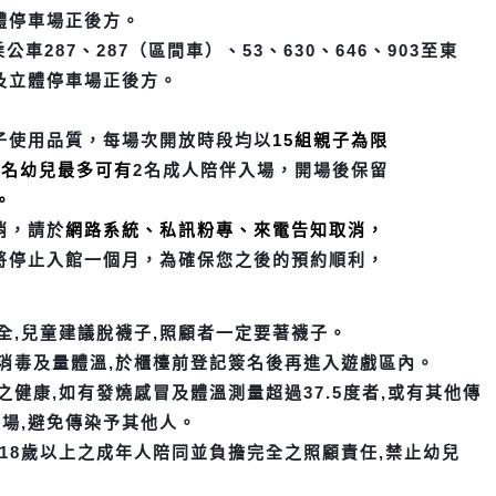
體停車場正後方。
車287、287（區間車）、53、630、646、903至東
及立體停車場正後方。
子使用品質，每場次開放時段均以
15組親子為限
每名幼
兒最
多可有
2
名成人陪伴入
場，開場後保留
。
消，請於
網路系統、私訊粉專、來電告知取消，
將停止入館
一個月，為確保您之後的預約順利，
全,兒童建議脫襪子,照顧者一定要著襪子。
消毒及量體溫,於櫃檯前登記簽名後再進入遊戲區內。
健康,如有發燒感冒及體溫測量超過37.5度者,或有其他傳
場,
避免傳染予其他人。
18歲以上之成年人陪同並負擔完全之照顧責任,禁止幼兒