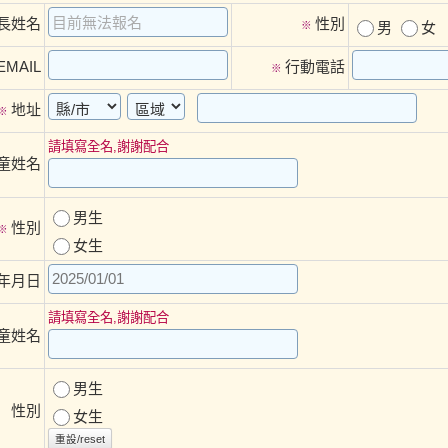
長姓名
性別
※
男
女
EMAIL
行動電話
※
地址
※
請填寫全名,謝謝配合
童姓名
男生
性別
※
女生
年月日
請填寫全名,謝謝配合
童姓名
男生
性別
女生
重設/reset