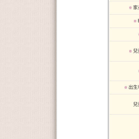
家
※
※
兒
※
出生
※
兒