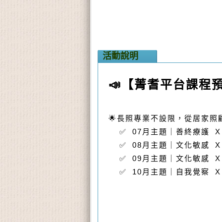
活動說明
📣【菁耆平台課程
🌟長照專業不設限，從居家
✅
07
月主題
｜
善終療護
✅
08
月主題｜
文化敏感
✅
09
月主題｜
文化敏感 X
✅
10
月主題｜
自我覺察 