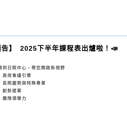
預告】
2025下半年課程表出爐啦
！📣
照顧到日照中心，帶您開啟新視野
X
高效會議引導
X
長照趨勢與特殊專業
 創新提案
X 團隊領導力