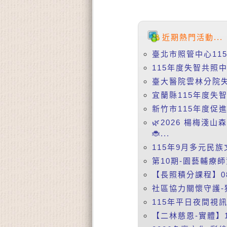
近期熱門活動...
臺北市照管中心11
115年度失智共照中
臺大醫院雲林分院失智症
宜蘭縣115年度失
新竹市115年度促
🌿2026 楊梅淺
🐞...
115年9月多元民族
第10期-園藝輔療師
【長照積分課程】08
社區協力關懷守護-
115年平日夜間視訊課
【二林慈恩-實體】