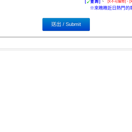
、
[
查詢]
[X不可編修]、[
※來瞧瞧近日熱門的