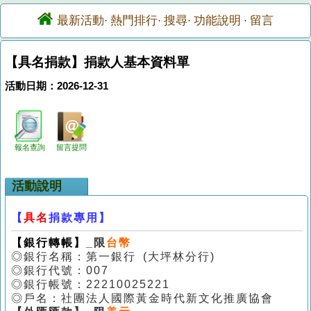
最新活動
熱門排行
搜尋
功能說明
留言
·
·
·
·
【具名捐款】捐款人基本資料單
活動日期：2026-12-31
報名查詢
留言提問
活動說明
【
具名
捐款專用】
【銀行轉帳
】
_限
台幣
◎銀行名稱：第一銀行 (大坪林分行)
◎銀行代號：007
◎銀行帳號：22210025221
◎戶名：社團法人國際黃金時代新文化推廣協會