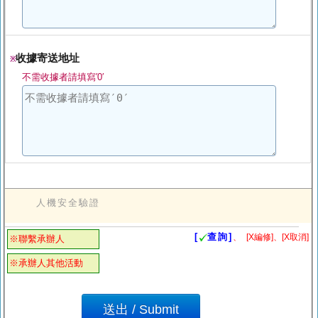
收據寄送地址
※
不需收據者請填寫′0′
人機安全驗證
[
查詢]
、
[X編修]、[X取消]
※聯繫承辦人
※承辦人其他活動