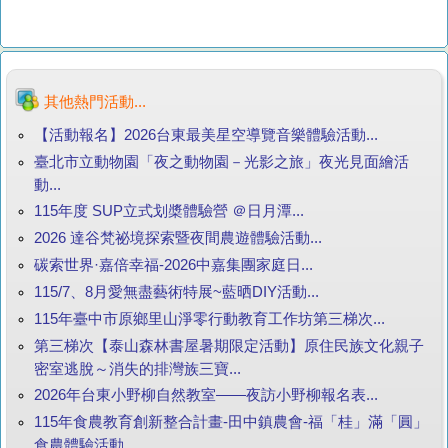
其他熱門活動...
【活動報名】2026台東最美星空導覽音樂體驗活動...
臺北市立動物園「夜之動物園－光影之旅」夜光見面繪活
動...
115年度 SUP立式划槳體驗營 ＠日月潭...
2026 達谷梵祕境探索暨夜間農遊體驗活動...
碳索世界·嘉倍幸福-2026中嘉集團家庭日...
115/7、8月愛無盡藝術特展~藍晒DIY活動...
115年臺中市原鄉里山淨零行動教育工作坊第三梯次...
第三梯次【泰山森林書屋暑期限定活動】原住民族文化親子
密室逃脫～消失的排灣族三寶...
2026年台東小野柳自然教室——夜訪小野柳報名表...
115年食農教育創新整合計畫-田中鎮農會-福「桂」滿「圓」
食農體驗活動...