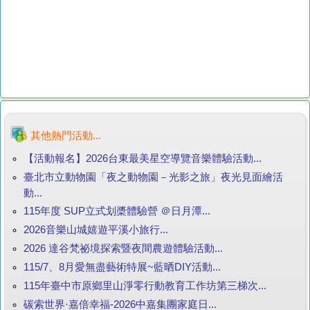
其他熱門活動...
【活動報名】2026台東最美星空導覽音樂體驗活動...
臺北市立動物園「夜之動物園－光影之旅」夜光見面繪活
動...
115年度 SUP立式划槳體驗營 ＠日月潭...
2026音樂山城嬉遊平溪小旅行...
2026 達谷梵祕境探索暨夜間農遊體驗活動...
115/7、8月愛無盡藝術特展~藍晒DIY活動...
115年臺中市原鄉里山淨零行動教育工作坊第三梯次...
碳索世界·嘉倍幸福-2026中嘉集團家庭日...