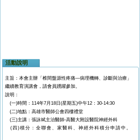
活動說明
主旨：本會主辦「椎間盤源性疼痛—病理機轉、診斷與治療」
繼續教育演講會，請會員踴躍參加。
說明：
(一)時間：114年7月18日(星期五)中午12：30-14:30
(二)地點：高雄市醫師公會四樓禮堂
(三)主講：張詠斌主治醫師-高醫大附設醫院神經外科
(四)積分：全聯會、家醫科、神經外科積分申請中。