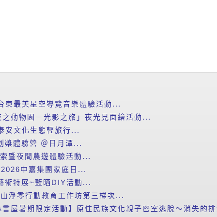
台東最美星空導覽音樂體驗活動...
之動物園－光影之旅」夜光見面繪活動...
泰安文化生態輕旅行...
划槳體驗營 ＠日月潭...
探索暨夜間農遊體驗活動...
2026中嘉集團家庭日...
藝術特展~藍晒DIY活動...
里山淨零行動教育工作坊第三梯次...
書屋暑期限定活動】原住民族文化親子密室逃脫～消失的排灣