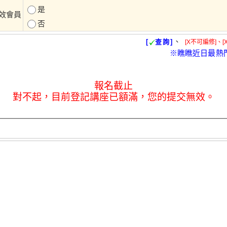
是
效會員
否
、
[
查詢]
[X不可編修]、[
※瞧瞧近日最熱
報名截止
對不起，目前登記講座已額滿，您的提交無效。