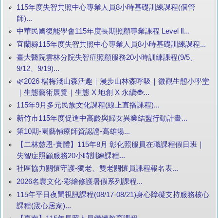
115年度失智共照中心專業人員8小時基礎訓練課程(個管
師)...
中華民國復能學會115年度長期照顧專業課程 Level Ⅱ...
宜蘭縣115年度失智共照中心專業人員8小時基礎訓練課程...
臺大醫院雲林分院失智症照顧服務20小時訓練課程(9/5、
9/12、9/19)...
🌿2026 楊梅淺山森活趣｜漫步山林森呼吸｜微觀生態小學堂
｜生態藝術展覽｜生態 X 地創 X 永續🐞...
115年9月多元民族文化課程(線上直播課程)...
新竹市115年度促進中高齡與婦女異業結盟行動計畫...
第10期-園藝輔療師資認證-高雄場...
【二林慈恩-實體】115年8月 彰化照服員在職課程假日班｜
失智症照顧服務20小時訓練課程...
社區協力關懷守護-獨老、雙老關懷員課程報名表...
2026名襄文化·彩繪修護暑假系列課程...
115年平日夜間視訊課程(08/17-08/21)身心障礙支持服務核心
課程(宬心居家)...