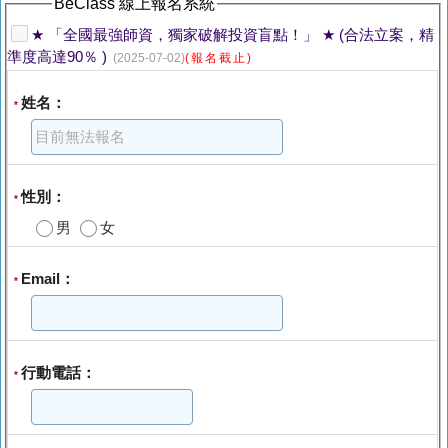
BeClass 線上報名系統
★ 「全國最強師資，獨家破解投資盲點！」 ★ (合法立案，精
準度高達90％ )
(2025-07-02)
(報名截止)
姓名：
*
性別：
*
男
女
Email：
*
行動電話：
*