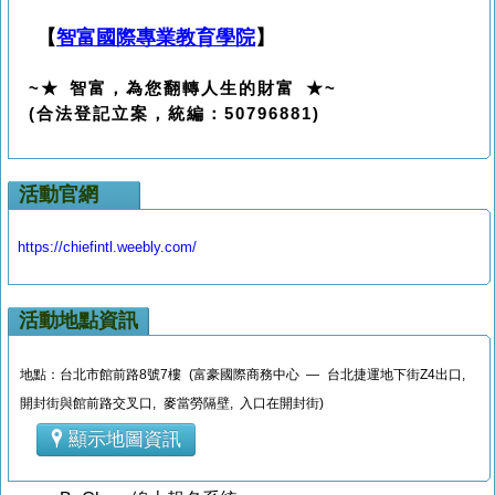
【
智富國際專業教育學院
】
~★ 智富，為您翻轉人生的財富 ★~
(合法登記立案，統編：50796881)
活動官網
https://chiefintl.weebly.com/
活動地點資訊
地點：台北市館前路8號7樓 (富豪國際商務中心 — 台北捷運地下街Z4出口,
開封街與館前路交叉口, 麥當勞隔壁, 入口在開封街)
顯示地圖資訊