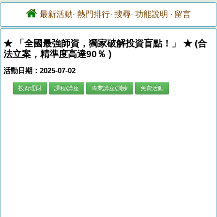
最新活動
熱門排行
搜尋
功能說明
留言
·
·
·
·
★ 「全國最強師資，獨家破解投資盲點！」 ★ (合
法立案，精準度高達90％ )
活動日期：2025-07-02
投資理財
課程/講座
專業講座/訓練
免費活動