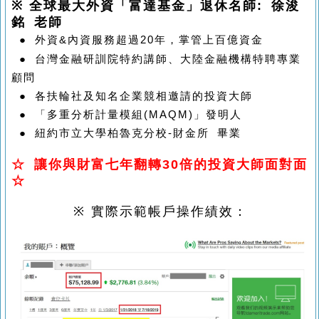
※
全球最大外資「富達基金」退休名師: 徐浚
銘 老師
●
外資&內資服務超過20年，掌管上百億資金
● 台灣金融研訓院特約講師、大陸金融機構特聘專業
顧問
● 各扶輪社及知名企業競相邀請的投資大師
●
「多重分析計量模組(MAQM)」發明人
● 紐約市立大學柏魯克分校-財金所 畢業
☆ 讓你與財富七年翻轉30倍的投資大師面對面
☆
※
實際示範帳戶操作績效：