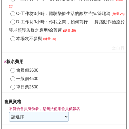
28)
C-工作坊3小時：體驗樂齡生活的酸甜苦辣/涂瑞玲
(總量 28)
D-工作坊3小時：你我之間，如何前行 — 舞蹈動作治療於
雙老照護族群之應用/徐菁蓮
(總量 29)
本場次不參與
(總量 20)
空白行
報名費用
※
會員價3600
一般價4500
單日票2500
會員資格
不符合會員身份者，恕無法使用會員價報名