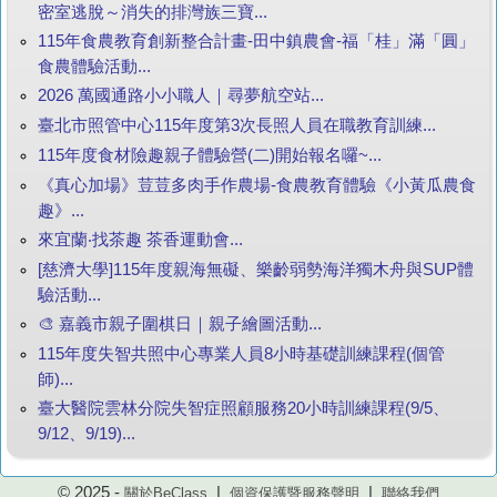
密室逃脫～消失的排灣族三寶...
115年食農教育創新整合計畫-田中鎮農會-福「桂」滿「圓」
食農體驗活動...
2026 萬國通路小小職人｜尋夢航空站...
臺北市照管中心115年度第3次長照人員在職教育訓練...
115年度食材險趣親子體驗營(二)開始報名囉~...
《真心加場》荳荳多肉手作農場-食農教育體驗《小黃瓜農食
趣》...
來宜蘭‧找茶趣 茶香運動會...
[慈濟大學]115年度親海無礙、樂齡弱勢海洋獨木舟與SUP體
驗活動...
🎨 嘉義市親子圍棋日｜親子繪圖活動...
115年度失智共照中心專業人員8小時基礎訓練課程(個管
師)...
臺大醫院雲林分院失智症照顧服務20小時訓練課程(9/5、
9/12、9/19)...
© 2025 -
|
|
關於BeClass
個資保護暨服務聲明
聯絡我們