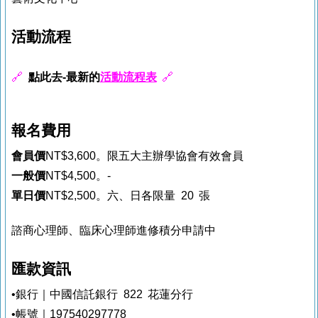
活動流程
🔗
點此去-最新的
活動流程表
🔗
報名費用
會員價
NT$3,600。限五大主辦學協會有效會員
一般價
NT$4,500。-
單日價
NT$2,500。六、日各限量 20 張
諮商心理師、臨床心理師進修積分申請中
匯款資訊
•銀行｜中國信託銀行 822 花蓮分行
•帳號｜197540297778