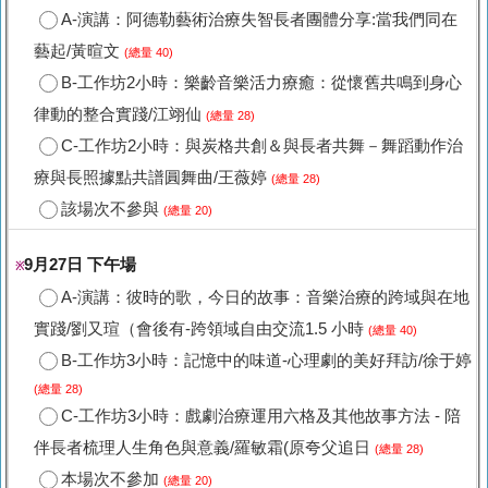
A-演講：阿德勒藝術治療失智長者團體分享:當我們同在
藝起/黃暄文
(總量 40)
B-工作坊2小時：樂齡音樂活力療癒：從懷舊共鳴到身心
律動的整合實踐/江翊仙
(總量 28)
C-工作坊2小時：與炭格共創＆與長者共舞－舞蹈動作治
療與長照據點共譜圓舞曲/王薇婷
(總量 28)
該場次不參與
(總量 20)
9月27日 下午場
※
A-演講：彼時的歌，今日的故事：音樂治療的跨域與在地
實踐/劉又瑄（會後有-跨領域自由交流1.5 小時
(總量 40)
B-工作坊3小時：記憶中的味道-心理劇的美好拜訪/徐于婷
(總量 28)
C-工作坊3小時：戲劇治療運用六格及其他故事方法 - 陪
伴長者梳理人生角色與意義/羅敏霜(原夸父追日
(總量 28)
本場次不參加
(總量 20)