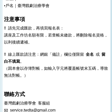
•戶名｜臺灣戲劇治療學會
注意事項
‼️ 請先完成匯款，再填寫報名表：
講座及工作坊名額有限，若查帳未繳款，將刪除報名資格，
以利後續遞補。
‼️ 線上匯款請注意：網銀「備註」欄位僅限留
全名
或
留
白不填寫
。
（因本會以存簿對帳，如輸入字元將覆蓋帳號末五碼，導致
無法對帳。）
聯絡方式
臺灣戲劇治療學會 客服組
📧 service.twdta@gmail.com