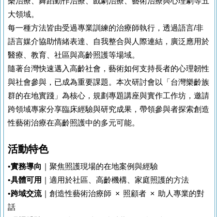
樂治療、舞蹈動作治療、戲劇治療、藝術治療與心理劇等五
大領域。
每一種方法皆由受過專業訓練的治療師執行，透過語言/非
語言媒介協助情緒表達、自我整合與人際連結，廣泛應用於
醫療、教育、社區與高齡照護等場域。
隨著台灣快速邁入高齡社會，藝術如何支持長者的心理韌性
與社會參與，已成為重要課題。本次研討會以「台灣樂齡族
群的在地實踐」為核心，規劃專題講座與實作工作坊，邀請
跨領域專家分享臨床經驗與研究成果，帶領參與者探索創造
性藝術治療在高齡照護中的多元可能。
活動特色
•
實務導向
｜聚焦照護現場的在地案例與經驗
•
具體可用
｜適用於社區、高齡機構、家庭照護的方法
•
跨域交流
｜創造性藝術治療師 × 照顧者 × 助人專業的對
話