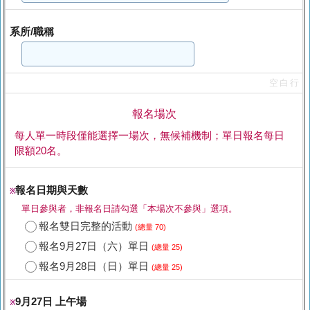
系所/職稱
空白行
報名場次
每人單一時段僅能選擇一場次，無候補機制；單日報名每日
限額20名。
報名日期與天數
※
單日參與者，非報名日請勾選「本場次不參與」選項。
報名雙日完整的活動
(總量 70)
報名9月27日（六）單日
(總量 25)
報名9月28日（日）單日
(總量 25)
9月27日 上午場
※