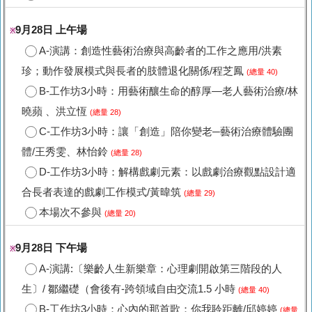
9月28日 上午場
※
A-演講：創造性藝術治療與高齡者的工作之應用/洪素
珍；動作發展模式與長者的肢體退化關係/程芝鳳
(總量 40)
B-工作坊3小時：用藝術釀生命的醇厚―老人藝術治療/林
曉蘋 、洪立恆
(總量 28)
C-工作坊3小時：讓「創造」陪你變老─藝術治療體驗團
體/王秀雯、林怡鈴
(總量 28)
D-工作坊3小時：解構戲劇元素：以戲劇治療觀點設計適
合長者表達的戲劇工作模式/黃暐筑
(總量 29)
本場次不參與
(總量 20)
9月28日 下午場
※
A-演講:〔樂齡人生新樂章：心理劇開啟第三階段的人
生〕/ 鄒繼礎（會後有-跨領域自由交流1.5 小時
(總量 40)
B-工作坊3小時：心內的那首歌：你我聆距離/邱婷婷
(總量