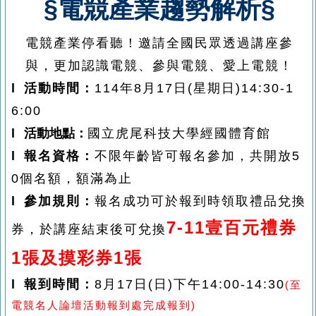
§電競產業趨勢解析
§
電競產業停看聽！邀請全國民眾透過講座參
與，更加認識電競、參與電競、愛上電競！
l 活動時間：
114年8月17日(星期日)14:30-1
6:00
l
活動地點：
國立虎尾科技大學經國體育館
l 報名資格：
不限年齡皆可報名參加，
共開放5
0個名額，額滿為止
l 參加規則：
報名成功可於報到時領取禮品兌換
7-11壹百元禮券
券，於講座結束後
可兌換
1張
及摸彩券1張
l 報到時間：
8月17日(日)下午14:00-14:30
(至
電競名人論壇活動報到處完成報到)