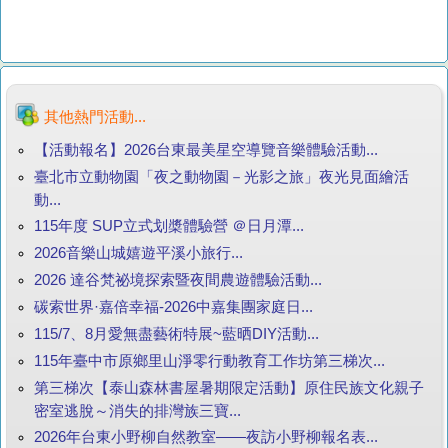
其他熱門活動...
【活動報名】2026台東最美星空導覽音樂體驗活動...
臺北市立動物園「夜之動物園－光影之旅」夜光見面繪活
動...
115年度 SUP立式划槳體驗營 ＠日月潭...
2026音樂山城嬉遊平溪小旅行...
2026 達谷梵祕境探索暨夜間農遊體驗活動...
碳索世界·嘉倍幸福-2026中嘉集團家庭日...
115/7、8月愛無盡藝術特展~藍晒DIY活動...
115年臺中市原鄉里山淨零行動教育工作坊第三梯次...
第三梯次【泰山森林書屋暑期限定活動】原住民族文化親子
密室逃脫～消失的排灣族三寶...
2026年台東小野柳自然教室——夜訪小野柳報名表...