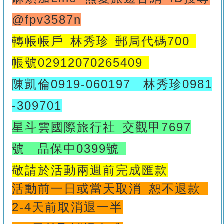
@fpv3587n
轉帳帳戶 林秀珍
郵局代碼700
帳號02912070265409
陳凱倫0919-060197
林秀珍0981
-309701
星斗雲國際旅行社
交觀甲7697
號
品保中0399號
敬請於活動兩週前完成匯款
活動前一日或當天取消 恕不退款
2-4天前取消退一半