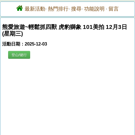
最新活動
熱門排行
搜尋
功能說明
留言
·
·
·
·
熊愛旅遊~輕鬆抓四獸 虎豹獅象 101美拍 12月3日
(星期三)
活動日期：2025-12-03
登山/健行