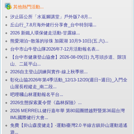
其他熱門活動...
汐止區公所「水返腳講堂」戶外版7-8月...
丘山行_7.8月海外健行分享會_台中特別場...
2026 新鐵人環保健走活動-甘露線...
熊愛湖泊~散落的珍珠 加羅湖 10月9-10日(五.六)...
台中市山牛登山隊2026年7-12月活動報名表...
【台中市健康登山協會】2026-08-09(日) 九芎頭步道、隙頂
山、二延平山...
2026自主登山訓練與實作-線上秋季班...
彰化山協2026年第4季活動_12/13-12/20(週日~週日)_入門全
山屋長程縱走_南二段...
吧哩嘓山林運動報名平台...
2026生態探索夏令營《蟲林探險》...
2026 MERRELL健行嘉年華 第80屆團體越野暨第36屆台灣
IML國際健行大會...
免費【卦山森度健走】-運動i臺灣2.0 半線古鎮卦山運動逍遙
遊...