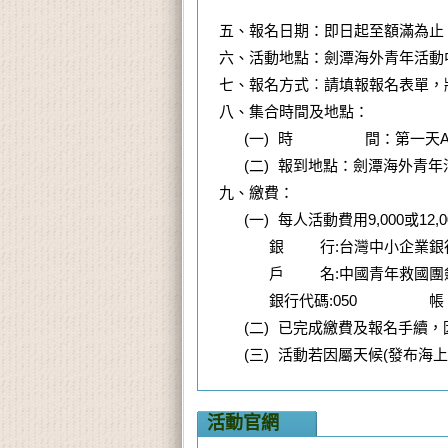
五、報名日期：即日起至額滿為止
六、活動地點：劍潭海外青年活動
七、報名方式︰請填報報名表單，
八、集合時間及地點：
(一) 時 間：第一天AM08
(二) 報到地點：劍潭海外青
九、繳費：
(一) 每人活動費用9,000
銀 行:台灣中小企
戶 名:中國青年救國
銀行代碼:050 帳 號:0
(二) 已完成繳費及報名手續
(三) 活動若因屬天候(發布
活動官網