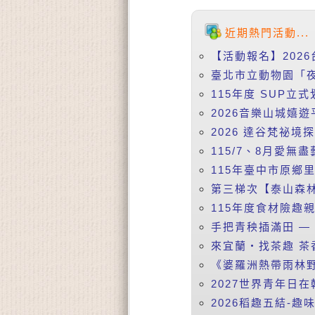
近期熱門活動...
【活動報名】2026
臺北市立動物園「夜
115年度 SUP立式
2026音樂山城嬉遊
2026 達谷梵祕境
115/7、8月愛無盡
115年臺中市原鄉
第三梯次【泰山森林
115年度食材險趣親
手把青秧插滿田 —【
來宜蘭‧找茶趣 茶香
《婆羅洲熱帶雨林野
2027世界青年日在
2026稻趣五結-趣味