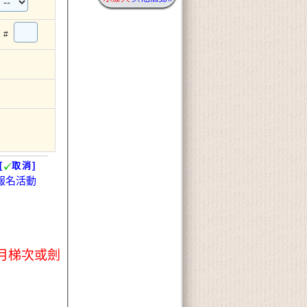
#
[
取消]
報名活動
月梯次或劍