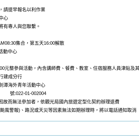
，請提早報名以利作業
中心
將有專人與您聯繫。
:30集合，第五天16:00解散
年活動中心
或12,000元整參與活動，內含講師費、餐費、教室、住宿服務人員津貼
業銀行建成分行
團劍潭海外青年活動中心
22-01-002004
，因故而無法參加者，依觀光局國內旅遊定型化契約辦理退費
海上颱風警報)、路況或天災等因素無法如期辦理時，將以電話通知取