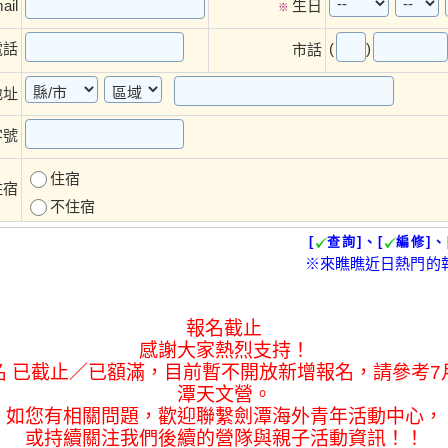
ail
生日
※
(
)
電話
市話
地址
字號
住宿
住宿
不住宿
[
查詢]、[
編修]、
※來瞧瞧近日熱門的
報名截止
感謝大家熱烈支持！
名 已截止／已額滿，目前暫不開放新增報名，請參考7
潭天文營。
如您有相關問題，歡迎聯繫劍潭海外青年活動中心，
或持續關注我們後續的營隊與親子活動資訊！！