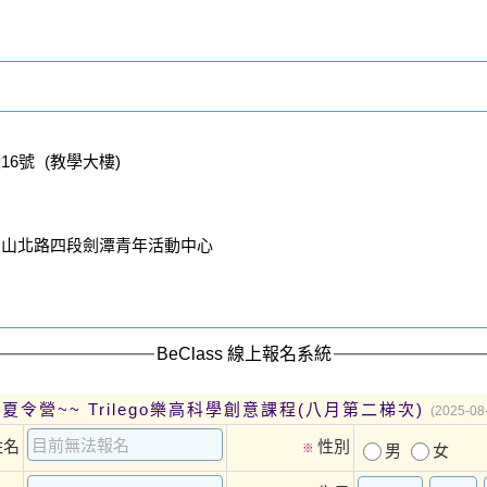
6號 (教學大樓)
中山北路四段劍潭青年活動中心
BeClass 線上報名系統
潭夏令營~~ Trilego樂高科學創意課程(八月第二梯次)
(2025-08
姓名
性別
※
男
女