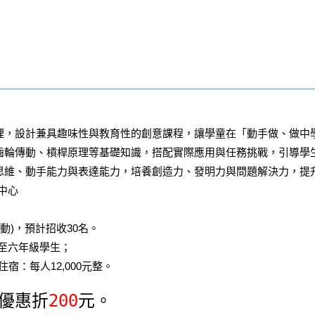
理，設計兼具趣味性與教育性的創意課程，讓學童在「動手做、做中
齒輪傳動、槓桿原理等基礎知識，搭配實際應用與任務挑戰，引導學
思維、動手能力與表達能力，培養創造力、發明力與問題解決力，提
中心
活動)，預計招收30名。
至六年級學生；
住宿：每人12,000元整。
鳥優惠折
200
元。