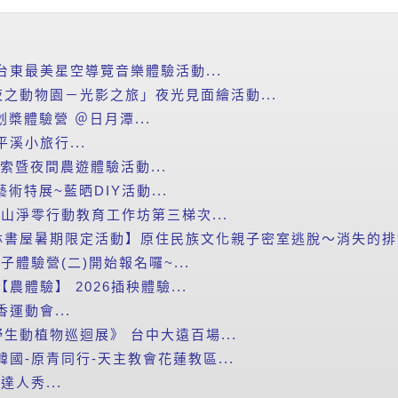
台東最美星空導覽音樂體驗活動...
之動物園－光影之旅」夜光見面繪活動...
划槳體驗營 ＠日月潭...
平溪小旅行...
探索暨夜間農遊體驗活動...
藝術特展~藍晒DIY活動...
里山淨零行動教育工作坊第三梯次...
書屋暑期限定活動】原住民族文化親子密室逃脫～消失的排灣
子體驗營(二)開始報名囉~...
農體驗】 2026插秧體驗...
運動會...
生動植物巡迴展》 台中大遠百場...
韓國-原青同行-天主教會花蓮教區...
達人秀...