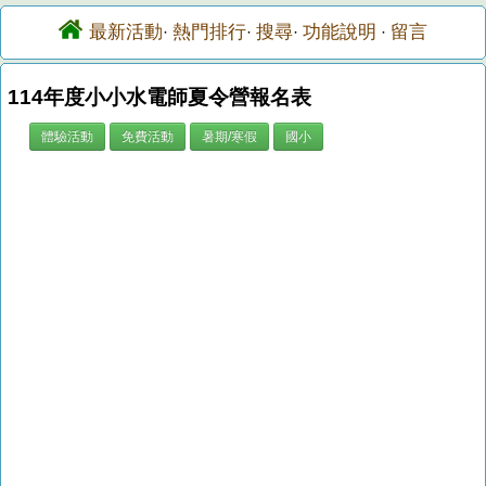
最新活動
熱門排行
搜尋
功能說明
留言
·
·
·
·
114年度小小水電師夏令營報名表
體驗活動
免費活動
暑期/寒假
國小