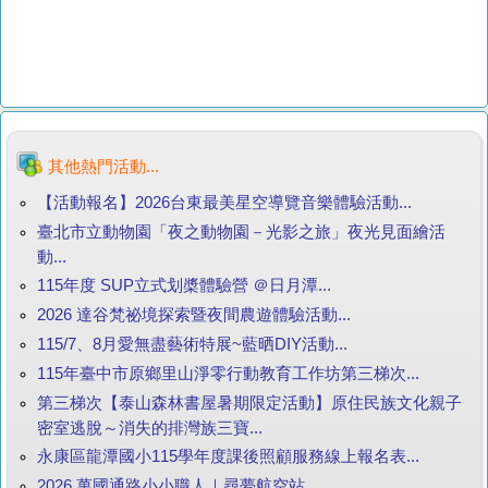
其他熱門活動...
【活動報名】2026台東最美星空導覽音樂體驗活動...
臺北市立動物園「夜之動物園－光影之旅」夜光見面繪活
動...
115年度 SUP立式划槳體驗營 ＠日月潭...
2026 達谷梵祕境探索暨夜間農遊體驗活動...
115/7、8月愛無盡藝術特展~藍晒DIY活動...
115年臺中市原鄉里山淨零行動教育工作坊第三梯次...
第三梯次【泰山森林書屋暑期限定活動】原住民族文化親子
密室逃脫～消失的排灣族三寶...
永康區龍潭國小115學年度課後照顧服務線上報名表...
2026 萬國通路小小職人｜尋夢航空站...