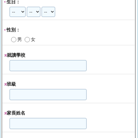
生日：
*
性別：
*
男
女
就讀學校
※
班級
※
家長姓名
※