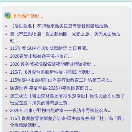
其他熱門活動...
【活動報名】2026台東最美星空導覽音樂體驗活動...
臺北市立動物園「夜之動物園－光影之旅」夜光見面繪活
動...
115年度 SUP立式划槳體驗營 ＠日月潭...
2026音樂山城嬉遊平溪小旅行...
2026 達谷梵祕境探索暨夜間農遊體驗活動...
115/7、8月愛無盡藝術特展~藍晒DIY活動...
115年臺中市原鄉里山淨零行動教育工作坊第三梯次...
碳索世界·嘉倍幸福-2026中嘉集團家庭日...
第三梯次【泰山森林書屋暑期限定活動】原住民族文化親子
密室逃脫～消失的排灣族三寶...
2026年台東小野柳自然教室——夜訪小野柳報名表...
115年食農教育創新整合計畫-田中鎮農會-福「桂」滿「圓」
食農體驗活動...