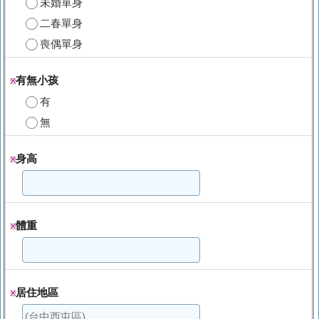
未婚單身
二春單身
喪偶單身
有無小孩
※
有
無
身高
※
體重
※
居住地區
※