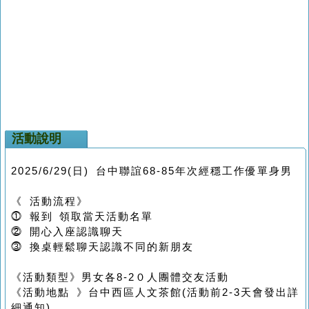
活動說明
2025/6/29(日) 台中聯誼68-85年次經穩工作優單身男
《 活動流程》
⓵ 報到 領取當天活動名單
⓶ 開心入座認識聊天
⓷ 換桌輕鬆聊天認識不同的新朋友
《活動類型》男女各8-2０人團體交友活動
《活動地點 》台中西區人文茶館(活動前2-3天會發出詳
細通知)