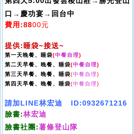
第四天5
:00
出發
雲稜山莊
→勝光登山
口
→慶功宴
→回台中
費用:88
00
元
提供:睡袋~接送~
第一天晚餐
、
睡袋
(
中餐自理
)
第二天早餐
、
晚餐
、
睡袋
(
中餐自理
)
第三天早餐
、晚餐
、
睡袋
(
中餐自理
)
第四天早餐
、晚餐
、
睡袋
(
中餐自理
)
請加
LINE林宏迪 ID:
0932671216
臉書:
林宏迪
臉書社團:
薯條登山隊