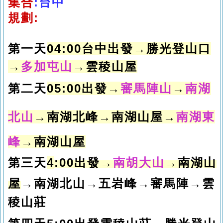
集合
:
台中
規劃:
第一天
04:00台中出發→勝光登山口
→
多加屯山
→雲稜山屋
第二天
05:
00出發→
審馬陣山
→
南湖
北山
→南湖北峰
→南湖山屋
→
南湖東
峰
→南湖山屋
第三天
4
:00
出發
→
南胡大山
→南湖山
屋
→南湖北山
→
五岩峰
→審馬陣
→雲
稜山莊