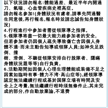
以下状況請勿報名:體能過差、最近半年内開過
刀、氣喘、心血管疾病史裡高症。
請勿報名参加!(身體狀況有慮者,請事先問過醫
生同意後,再行報名,報名時並請忠誠告知身體狀
況)
4.行程進行中参加者需從領隊導之指揮。
5.领隊導将盡一切最大能力維参加者的安全,
但若参加者仍因個人疏失導致傷亡含因個人身
體不適·而未主動告知導或領隊人員;如神失足跌
倒、撞
樹、滑倒、不聽從領隊安排自行脫隊者、隱瞞
身體狀況題等等)自行負責。
6.活動期間如因個人心理生理體能或装備不足之
因素如臨時有事·體力不湾·高山症等),經領隊導
認定無法繼續行程或基於国隊立場有時間及安
全上之考量,無法繼續行程時须無條件止,其未完
成的部分,作自勤放棄論,不退费