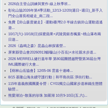
2026自主登山訓練與實作-線上秋季班...
彰化山協2026年第4季活動_12/13-12/20(週日~週日)_新手入
門全山屋長程縱走_南二段...
免費【卦山森度健走】-運動i臺灣2.0 半線古鎮卦山運動逍遙
遊...
10/17(六)-10/18(日)採蜜蘋果+武陵賞銀杏楓葉~桃山瀑布兩
日遊...
2026《蟲鳴之森》昆蟲山林探索營...
屏東縣登山會20260913貓囒山(小百岳)+水社親水步道...
2026 MERRELL健行嘉年華 第80屆團體越野暨第36屆台灣
IML國際健行大會...
【樹林山岳協會】12/05-06 雲嘉十連峰...
8/15 基隆山海永續守護行動｜和平島街區 淨街行動...
115年嘉義救國團夏令營：CY01獨立山國家步道林鐵生態體
驗營...
熊愛湖泊~散落的珍珠 加羅湖 10月9-10日(五.六)...