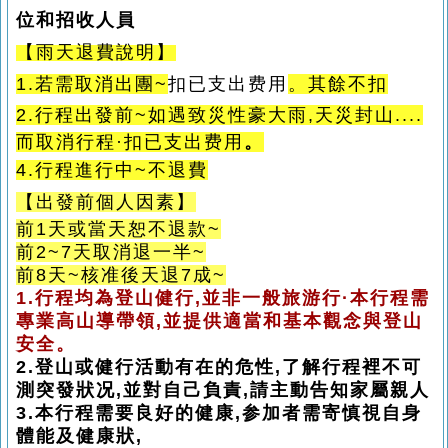
位和招收人員
【雨天退費說明】
1.若需取消出團~
扣
已支出费用
。其餘不扣
2
.行程出發前~如遇致災性豪大雨,天災封山....
而取消行程·扣已支出费用
。
4.行程進行中~不退費
【
出發前個人因素
】
前1天或當天恕不退款~
前2~7天取消退一半~
前8天~核准後天退7成~
1.行程均為登山健行,並非一般旅游行·本行程需
專業高山導帶領,並提供適當和基本觀念與登山
安全。
2.登山或健行活動有在的危性,了解行程裡不可
測突發狀况,並對自己負責,請主動告知家屬親人
3.本行程需要良好的健康,参加者需寄慎視自身
體能及健康狀,