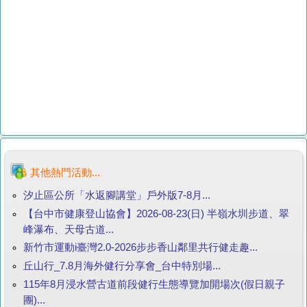
其他熱門活動...
汐止區公所「水返腳講堂」戶外版7-8月...
【台中市健康登山協會】2026-08-23(日) 半嶺水圳步道、翠
峰瀑布、天母古道...
新竹市運動i臺灣2.0-2026步步香山鄰里共行健走趣...
丘山行_7.8月海外健行分享會_台中特別場...
115年8月浸水營古道前段健行生態導覽加開場次(假日親子
團)...