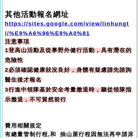
其他活動報名網址
https://sites.google.com/view/linhungt
i/%E9%A6%96%E9%A0%81
注意事項
1登高山活動及從事野外健行活動，具有潛在的
危險性
2必須確認健康狀況良好
，身體有疑慮請先諮詢
醫生後才報名
3行進中領隊基於安全考量撤退時
，聽從領隊指
示撤退
，
不可貿然前行
費用相關規定
有總量管制行程,和 抽山屋行程因無法再申請床