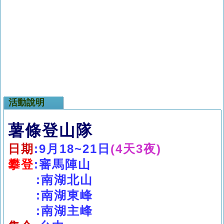
活動說明
薯條登山隊
日期
:9
月18~21
日
(4天3夜)
攀登
:審馬陣山
:南湖北山
:南湖東峰
:
南湖主峰