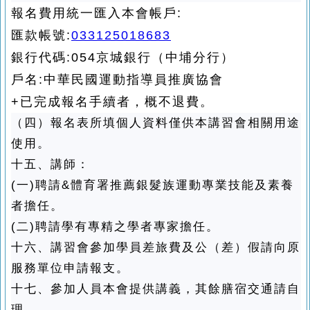
報名費用統一匯入本會帳戶:
匯款帳號:
033125018683
銀行代碼:054京城銀行（中埔分行）
戶名:中華民國運動指導員推廣協會
+
已完成報名手續者，概不退費。
（四）報名表所填個人資料僅供本講習會相關用途
使用。
十五、講師：
(一)聘請&體育署推薦銀髮族運動專業技能及素養
者擔任。
(二)聘請學有專精之學者專家擔任。
十六、講習會參加學員差旅費及公（差）假請向原
服務單位申請報支。
十七、參加人員本會提供講義，其餘膳宿交通請自
理。