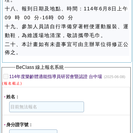
十八、報到日期及地點、時間：114年6月8日
上午
09 時 00 分-16
時 00 分
十九、參加人員請自行準備穿著輕便運動服裝、運
動鞋，為維護場地清潔，敬請攜帶毛巾。
二十、
本計畫如有未盡事宜可由主辦單位得修正公
佈之。
BeClass 線上報名系統
114年度樂齡體適能指導員研習會暨認證 台中場
(2025-06-08)
(報名截止)
姓名：
*
身分證字號：
*