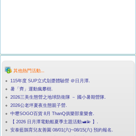
其他熱門活動...
115年度 SUP立式划槳體驗營 ＠日月潭.
暑「齊」運動瘋攀樹.
2026三美生態營之地球防衛隊 － 國小暑期營隊.
2026公老坪夏夜生態親子營.
中壢SOGO百貨 8月 ThanQ俱樂部童樂會.
【 2026 日月潭電動船夏季主題活動🛥️💫 】.
安泰藍鵲育兒友善園 08/01(六)~08/15(六) 預約報名.