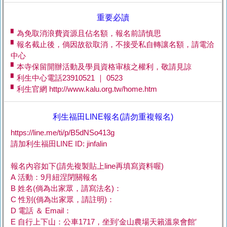
重要必讀
▘為免取消浪費資源且佔名額，報名前請慎思
▘報名截止後，倘因故欲取消，不接受私自轉讓名額，請電洽
中心
▘本寺保留開辦活動及學員資格审核之權利，敬請見諒
▘利生中心電話23910521 ｜ 0523
▘利生官網 http://www.kalu.org.tw/home.htm
利生福田LINE報名(請勿重複報名)
https://line.me/ti/p/B5dNSo413g
請加利生福田LINE ID: jinfalin
報名內容如下(請先複製貼上line再填寫資料喔)
A 活動：9月紐涅閉關報名
B 姓名(倘為出家眾，請寫法名)：
C 性別(倘為出家眾，請註明)：
D 電話 ＆ Email：
E 自行上下山：公車1717，坐到′金山農場天籟溫泉會館′