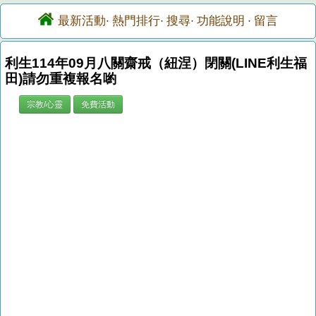
最新活動
熱門排行
搜尋
功能說明
留言
·
·
·
·
利生114年09月八關齋戒（紐涅）閉關(LINE利生福
田)請勿重複報名喲
宗教/心靈
免費活動