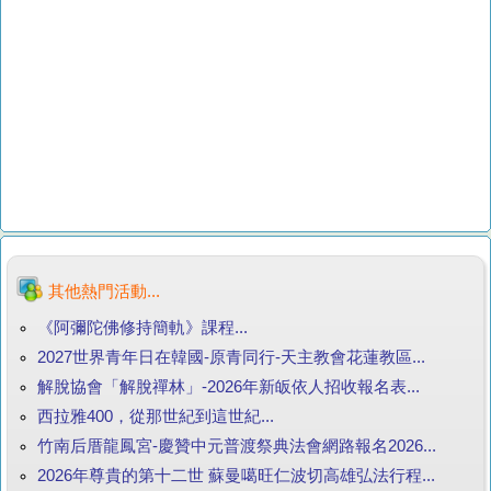
其他熱門活動...
《阿彌陀佛修持簡軌》課程...
2027世界青年日在韓國-原青同行-天主教會花蓮教區...
解脫協會「解脫禪林」-2026年新皈依人招收報名表...
西拉雅400，從那世紀到這世紀...
竹南后厝龍鳳宮-慶贊中元普渡祭典法會網路報名2026...
2026年尊貴的第十二世 蘇曼噶旺仁波切高雄弘法行程...