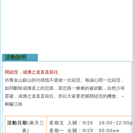
活動說明
閉紐涅，成佛之道直直前往
供養金山銀山的功德抵不過做一次紐涅。每誠心閉一次紐涅，
如同斷除成佛道上的岔路，當岔路一條條的被砍斷，自然少有
罣礙，成佛之道直直前往。所以大家要把握閉紐涅的機會。～
喇嘛江秋
活動日期
(
兩天三
星期五 入關：9/26
16:00~22:00
夜
)
星期一 出關：
9/29
05:00am