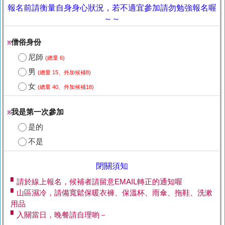
報名前請衡量自身身心狀況，若不適宜參加請勿勉強報名喔
～～
僧俗身份
※
尼師
(總量 6)
男
(總量 15、外加候補8)
女
(總量 40、外加候補18)
我是第一次參加
※
是的
不是
閉關須知
▘請於線上報名，候補者請留意EMAIL轉正的通知喔
▘山區濕冷，請備寬鬆保暖衣褲、保溫杯、雨傘、拖鞋、洗漱
用品
▘入關當日，晚餐請自理喲－