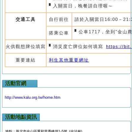
▘入關當日，晚餐請自理喔～
交通工具
自行前往
請於入關當日
16:00
－
21:
▘公車1717，坐到"金山
搭乘公車
火供觀想牌位填寫
▘
消災度亡牌位如何填寫
https://bi
重要連結
利生其他重要網址
活動官網
http://www.kalu.org.tw/home.htm
活動地點資訊
地點：新北市金山區重和里秀峰坪1-5號 (金法林)