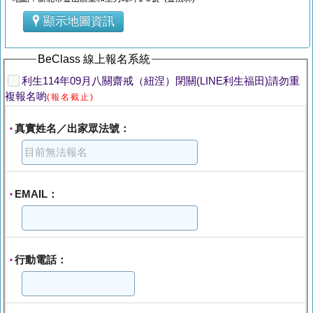
顯示地圖資訊
BeClass 線上報名系統
利生114年09月八關齋戒（紐涅）閉關(LINE利生福田)請勿重
複報名喲
(報名截止)
真實姓名／出家眾法號：
*
EMAIL：
*
行動電話：
*