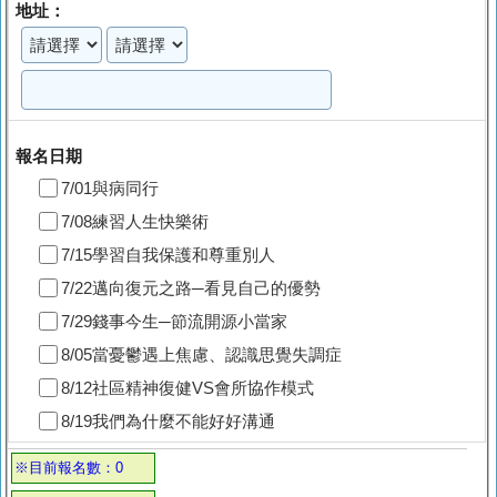
地址：
報名日期
7/01與病同行
7/08練習人生快樂術
7/15學習自我保護和尊重別人
7/22邁向復元之路─看見自己的優勢
7/29錢事今生─節流開源小當家
8/05當憂鬱遇上焦慮、認識思覺失調症
8/12社區精神復健VS會所協作模式
8/19我們為什麼不能好好溝通
※目前報名數：0