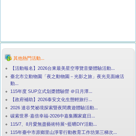
其他熱門活動...
【活動報名】2026台東最美星空導覽音樂體驗活動...
臺北市立動物園「夜之動物園－光影之旅」夜光見面繪活
動...
115年度 SUP立式划槳體驗營 ＠日月潭...
【政府補助】2026泰安文化生態輕旅行...
2026 達谷梵祕境探索暨夜間農遊體驗活動...
碳索世界·嘉倍幸福-2026中嘉集團家庭日...
115/7、8月愛無盡藝術特展~藍晒DIY活動...
115年臺中市原鄉里山淨零行動教育工作坊第三梯次...