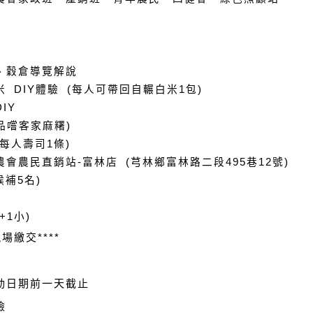
)
、
穀倉導覽解說
米 DIY體驗 (每人可帶回自輾白米1包)
IY
品嚐客家麻糬)
(每人壽司1條)
會農民直銷站-富林店 (芎林鄉富林路二段495巷12號)
候補5名)
+1小)
交****
動日期前一天截止
險