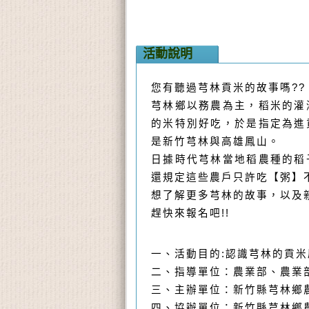
活動說明
您有聽過芎林貢米的故事嗎??
芎林鄉以務農為主，稻米的灌
的米特別好吃，於是指定為進
是新竹芎林與高雄鳳山。
日據時代芎林當地稻農種的稻
還規定這些農戶只許吃【粥】
想了解更多芎林的故事，以及
趕快來報名吧!!
一、活動目的:認識芎林的貢
二、指導單位：農業部、農業
三、主辦單位：新竹縣芎
四、協辦單位：新竹縣芎林鄉