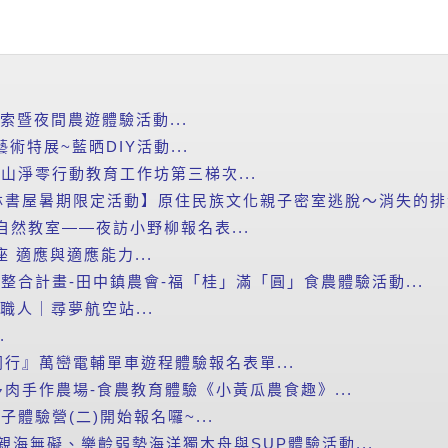
探索暨夜間農遊體驗活動...
藝術特展~藍晒DIY活動...
里山淨零行動教育工作坊第三梯次...
書屋暑期限定活動】原住民族文化親子密室逃脫～消失的排灣
自然教室——夜訪小野柳報名表...
講座 適應與適應能力...
新整合計畫-田中鎮農會-福「桂」滿「圓」食農體驗活動...
小職人｜尋夢航空站...
.
行』萬巒電輔單車遊程體驗報名表單...
肉手作農場-食農教育體驗《小黃瓜農食趣》...
子體驗營(二)開始報名囉~...
度親海無礙、樂齡弱勢海洋獨木舟與SUP體驗活動...