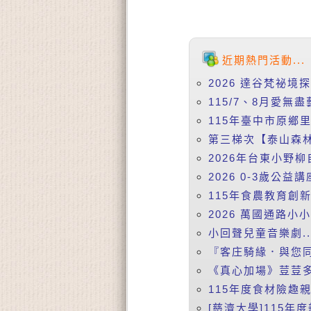
近期熱門活動...
2026 達谷梵祕境
115/7、8月愛無盡
115年臺中市原鄉
第三梯次【泰山森林
2026年台東小野柳
2026 0-3歲公益
115年食農教育創
2026 萬國通路小
小回聲兒童音樂劇..
『客庄騎緣．與您同
《真心加場》荳荳多
115年度食材險趣親
[慈濟大學]115年