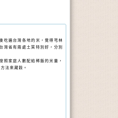
後吃遍台灣各地的米，覺得芎林
台灣省有兩處土質特別好，分別
按照家庭人數配給稀飯的米量，
的方法來藏穀。