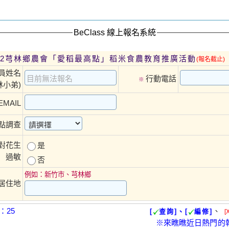
BeClass 線上報名系統
08/02芎林鄉農會「愛稻最高點」稻米食農教育推廣活動
(報名截止)
員姓名
行動電話
※
林小弟)
EMAIL
點調查
對花生
是
過敏
否
例如：新竹市、芎林鄉
居住地
：25
、
[
查詢]、[
編修]
[
※來瞧瞧近日熱門的