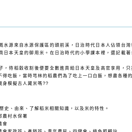
溉水源來自水源保護區的頭前溪，日治時代日本人佔領台灣
貢日本天皇的御用米。在日治時代的小學課本裡，還記載著
子，待稻穀收割後便要全數進貢給日本天皇及高官享用，只
不得吃飯，當時芎林的稻農們為了吃上一口白飯，想盡各種
親身模擬古人藏米嗎??
米歷史、由來、了解稻米相關知識，以及米的特性。
部農村水保署
林鄉農會
農會家政班、產銷班、青年農民、四健會、綠色照顧站