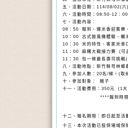
五、活動日期：114/08/02(六
六、活動時間：08:50-12：00
七、
活動內容：
08：50 報到、爆米香迎賓樂
10：00
古式鼓風機體驗
、
輾
10：30 米的特性、
客家米食D
11：00
麻糬大戰接力賽
(可
11：30 包一條最長壽司挑戰
八、
活動地點：新竹縣芎林鄉農
九、參加人數：20名/梯。(取
十、參加對象： 親子
十一、活動費用：350元 (1大
****報到時現場繳
十二、報名期限：即日起至活
十三、本次活動已投保場域保