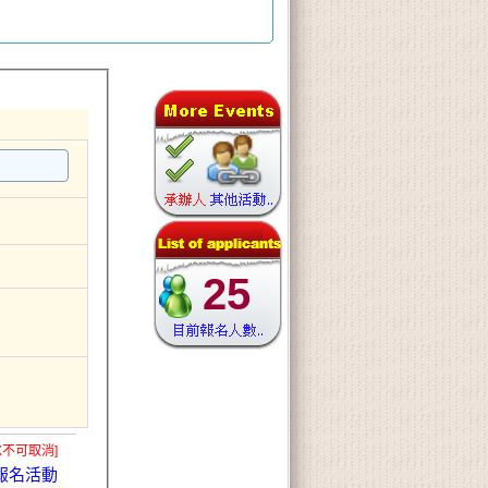
25
X不可取消]
報名活動