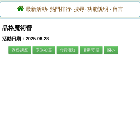
最新活動
熱門排行
搜尋
功能說明
留言
·
·
·
·
品格魔術營
活動日期：2025-06-28
課程/講座
宗教/心靈
付費活動
暑期/寒假
國小