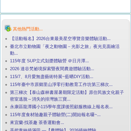
其他熱門活動...
【活動報名】2026台東最美星空導覽音樂體驗活動...
臺北市立動物園「夜之動物園－光影之旅」夜光見面繪活
動...
115年度 SUP立式划槳體驗營 ＠日月潭...
2026 達谷梵祕境探索暨夜間農遊體驗活動...
115/7、8月愛無盡藝術特展~藍晒DIY活動...
115年臺中市原鄉里山淨零行動教育工作坊第三梯次...
第三梯次【泰山森林書屋暑期限定活動】原住民族文化親子
密室逃脫～消失的排灣族三寶...
永康區龍潭國小115學年度課後照顧服務線上報名表...
115年度食材險趣親子體驗營(二)開始報名囉~...
來宜蘭‧找茶趣 茶香運動會...
手把青秧插滿田 —【農體驗】 2026插秧體驗...