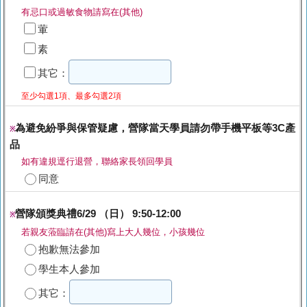
有忌口或過敏食物請寫在(其他)
葷
素
其它：
至少勾選1項、最多勾選2項
為避免紛爭與保管疑慮，營隊當天學員請勿帶手機平板等3C產
※
品
如有違規逕行退營，聯絡家長領回學員
同意
營隊頒獎典禮6/29 （日） 9:50-12:00
※
若親友蒞臨請在(其他)寫上大人幾位，小孩幾位
抱歉無法參加
學生本人參加
其它：