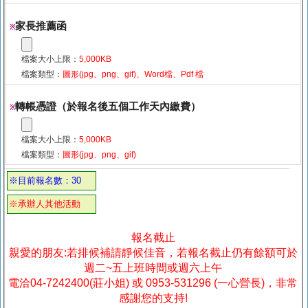
家長推薦函
※
檔案大小上限：
5,000KB
檔案類型：
圖形(jpg、png、gif)、Word檔、Pdf 檔
轉帳憑證（於報名後五個工作天內繳費）
※
檔案大小上限：
5,000KB
檔案類型：
圖形(jpg、png、gif)
※目前報名數：30
※承辦人其他活動
報名截止
親愛的朋友:若排候補請靜候佳音，若報名截止仍有餘額可於
週二~五上班時間或週六上午
電洽04-7242400(莊小姐) 或 0953-531296 (一心營長)，非常
感謝您的支持!