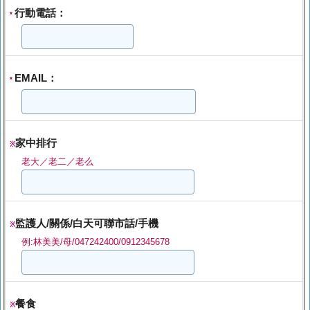
行動電話：
*
EMAIL：
*
家中排行
※
老大／老二／老么
監護人/關係/白天可聯市話/手機
※
例:林美美/母/047242400/0912345678
餐食
※