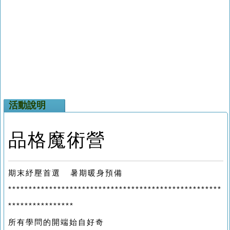
活動說明
品格魔術營
期末紓壓首選 暑期暖身預備
****************************************************
****************
所有學問的開端始自好奇