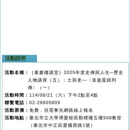
活動說明
活動名稱：
｛素書樓講堂｝
2025
年度
史傳與人生
─
歷史
人物講座
（五）
：士與吏—〈袁盎鼂錯列
傳〉
（一）
活動時間：
114/06/21
（
六）下午
2
點至
4
點
聯繫
電話：
02-28805809
活動
票價：
免費，但
需事先網路線上報名
活動地點：
臺北市立大學博愛校區
勤樸樓五樓
508
教室
（臺北市中正區愛國西路
1
號）