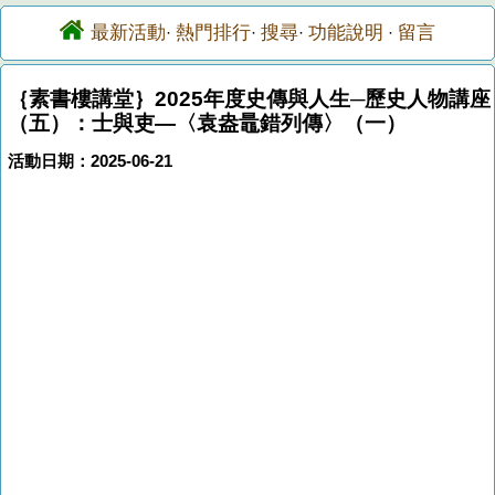
最新活動
熱門排行
搜尋
功能說明
留言
·
·
·
·
｛素書樓講堂｝2025年度史傳與人生─歷史人物講座
（五）：士與吏—〈袁盎鼂錯列傳〉（一）
活動日期：2025-06-21