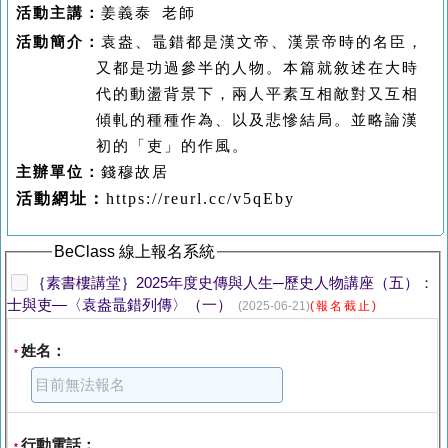
活動主講
：
姜義泰
老師
活動
簡介：
袁盎、鼂錯都是漢文帝、漢景帝時的名臣，
又都是功過參半的人物。本篇就敘述在大時
代的動盪背景下，兩人平素互相敵對又互相
傾軋的種種作為、以及悲慘結局。並略論漢
初的「吏」的作風
。
主辦
單位
：
錢穆故居
活動
網址：
https://reurl.cc/v5qEby
BeClass 線上報名系統
｛素書樓講堂｝2025年度史傳與人生─歷史人物講座（五）：
士與吏—〈袁盎鼂錯列傳〉（一）
(2025-06-21)
(報名截止)
姓名：
*
行動電話：
*