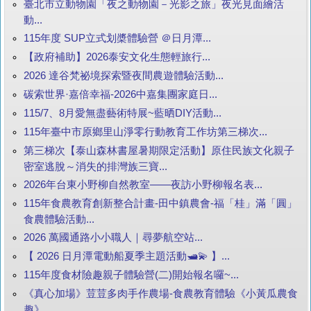
臺北市立動物園「夜之動物園－光影之旅」夜光見面繪活
動...
115年度 SUP立式划槳體驗營 ＠日月潭...
【政府補助】2026泰安文化生態輕旅行...
2026 達谷梵祕境探索暨夜間農遊體驗活動...
碳索世界·嘉倍幸福-2026中嘉集團家庭日...
115/7、8月愛無盡藝術特展~藍晒DIY活動...
115年臺中市原鄉里山淨零行動教育工作坊第三梯次...
第三梯次【泰山森林書屋暑期限定活動】原住民族文化親子
密室逃脫～消失的排灣族三寶...
2026年台東小野柳自然教室——夜訪小野柳報名表...
115年食農教育創新整合計畫-田中鎮農會-福「桂」滿「圓」
食農體驗活動...
2026 萬國通路小小職人｜尋夢航空站...
【 2026 日月潭電動船夏季主題活動🛥️💫 】...
115年度食材險趣親子體驗營(二)開始報名囉~...
《真心加場》荳荳多肉手作農場-食農教育體驗《小黃瓜農食
趣》...