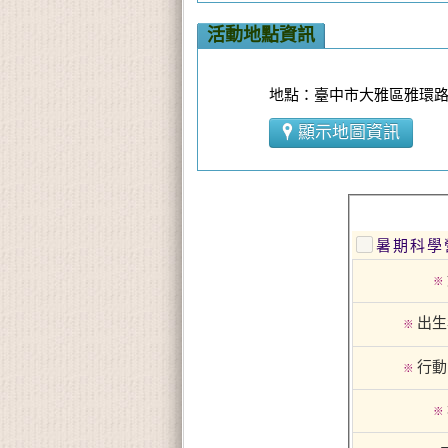
活動地點資訊
地點：臺中市大雅區雅環路
顯示地圖資訊
暑期科學
※
出生
※
行動
※
※