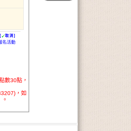
[
取消]
報名活動
點數30點，
207)，如
」。