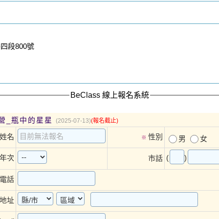
四段800號
BeClass 線上報名系統
營_瓶中的星星
(2025-07-13)
(報名截止)
姓名
性別
※
男
女
(
)
年次
市話
電話
地址