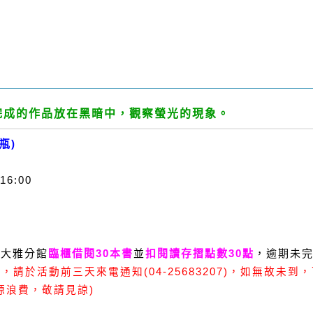
完成的作品放在黑暗中，觀察螢光的現象。
瓶)
16:00
至大雅分館
臨櫃借閱30本
書
並
扣閱讀存摺點數30點
，
逾期未
請於活動前三天來電通知(04-25683207)，如無故未
源浪費，敬請見諒)