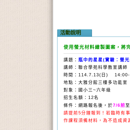
活動說明
使用螢光材料繪製圖案，將
講題：
瓶中的星星(實驗：螢光
講師：聯合學苑科學教室講師
時間：
114.7.13(日) 14:00-
地點：大雅分館三樓多功能
室
對象：
國小三~六年級
招生名額：12名
網路報名後，於
7/6前
條件：
請提前5分鐘報到！若臨時有事，
作課程須備材料，為不造成資