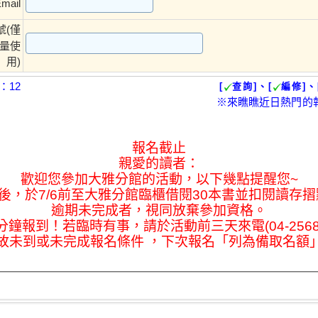
mail
號(僅
量使
用)
：12
[
查詢]、[
編修]、
※來瞧瞧近日熱門的
報名截止
親愛的讀者：
歡迎您參加大雅分館的活動，以下幾點提醒您~
名後，於7/6前至大雅分館臨櫃借閱30本書並扣閱讀存摺
逾期未完成者，視同放棄參加資格。
5分鐘報到！若臨時有事，請於活動前三天來電(04-25683
故未到或未完成報名條件 ，下次報名「列為備取名額