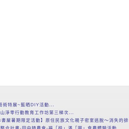
藝術特展~藍晒DIY活動...
里山淨零行動教育工作坊第三梯次...
書屋暑期限定活動】原住民族文化親子密室逃脫～消失的排灣
新整合計畫-田中鎮農會-福「桂」滿「圓」食農體驗活動...