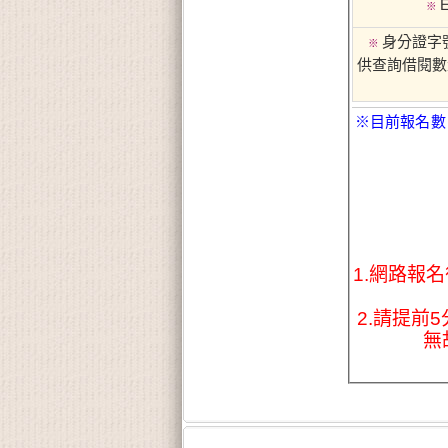
E
※
身分證字
※
供查詢借閱數
※目前報名數
1.網路報
2.請提前
無