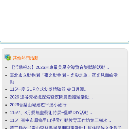
其他熱門活動...
【活動報名】2026台東最美星空導覽音樂體驗活動...
臺北市立動物園「夜之動物園－光影之旅」夜光見面繪活
動...
115年度 SUP立式划槳體驗營 ＠日月潭...
2026 達谷梵祕境探索暨夜間農遊體驗活動...
2026音樂山城嬉遊平溪小旅行...
115/7、8月愛無盡藝術特展~藍晒DIY活動...
115年臺中市原鄉里山淨零行動教育工作坊第三梯次...
第三梯次【泰山森林書屋暑期限定活動】原住民族文化親子