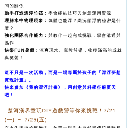
間的關係
動手打造漂浮竹筏：
學會繩結技巧與創意運用資源
理解水中物理現象：
氣體也能浮？鐵沉船浮的秘密是什
麼？
強化團隊合作能力：
與夥伴一起完成挑戰，學會溝通與
協作
快樂FUN暑假：
涼爽玩水、寓教於樂，收穫滿滿的成就
與笑聲！
這不只是一次活動，而是一場專屬於孩子的「漂浮夢想
實現計畫」。
快來參加《我的漂浮計畫》，用創意與科學征服夏天
吧！
楚河漢界童玩DIY遊戲營等你來挑戰！7/21
(一) ~ 7/25(五)