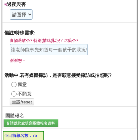
過夜與否
※
備註/特殊需求:
食物過敏否? 特別(情緒)狀況? 吃藥否?
謝謝您－
活動中,若有媒體採訪，是否願意接受採訪或拍照呢?
願意
不願意
重設/reset
團體報名
§ 請點此處填寫
團體報名
資料
※目前報名數：75