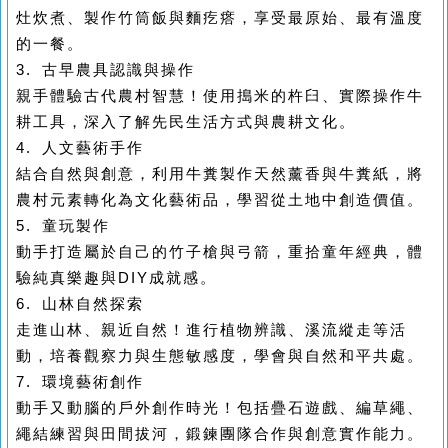
灶炊煮、製作竹筒飯與麵疙瘩，享受最原始、最有溫度
的一餐。
3. 古早農具認識與操作
親手體驗古代農村智慧！使用搗米的杵臼、實際操作牛
耕工具，深入了解先民生活方式與農耕文化。
4. 人文藝術手作
結合自然與創意，利用牛糞製作天然薰香與牛糞紙，將
農村元素轉化為文化藝術品，學習從土地中創造價值。
5. 童玩製作
動手打造屬於自己的竹子槍與弓箭，重拾童年經典，體
驗純真樂趣與DIY成就感。
6. 山林自然探索
走進山林、親近自然！進行植物辨識、溪流縱走等活
動，培養觀察力與生態敏感度，學會與自然和平共處。
7. 環境藝術創作
動手又動腦的戶外創作時光！包括疊石遊戲、編草繩、
繩結練習與田間拔河，鍛鍊團隊合作與創意實作能力。