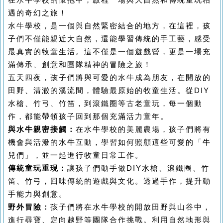
在水牛學校的懷抱中，啟程一場與大自然和傳統童玩相
遇的奇幻之旅！
水牛學校，是一個與自然緊密結合的地方，在這裡，孩
子們不僅能親近大自然，還能學習傳統的手工藝，感受
最真實的牧童生活。這不僅是一個遊戲營，更是一場充
滿傳承、創意和團隊精神的冒險之旅！
五天四夜，孩子們將與可愛的水牛成為朋友，在開放的
田野、清澈的溪流間，體驗最原始的牧童生活。從DIY
水槍、竹弓、竹笛，到滾鐵圈等古老童玩，每一個動
作，都能帶領孩子回到那個充滿活力童年。
與水牛親密接觸：
在水牛學校的美麗農場，孩子們將有
機會與活潑的水牛互動，學習如何照顧這些可愛的「牛
兒們」，並一起進行牧童日常工作。
傳統童玩重現：
讓孩子們動手做DIY水槍、滾鐵圈、竹
笛、竹弓，回味傳統的遊戲與文化。透過手作，提升動
手能力與創意。
野外冒險：
孩子們將在水牛學校的開放田野與山谷中，
進行尋寶、定向越野等團隊合作挑戰。利用自然地形與