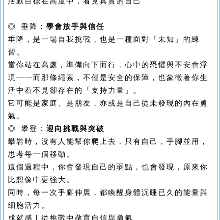
活動目標在高度中，看見真實的自己
◎ 垂降：
學會放手與信任
垂降，是一場自我挑戰，也是一種面對「未知」的練
習。
當你站在高處，準備向下而行，心中的恐懼與不安會浮
現——而那條繩索，不僅是安全的保障，也象徵著你生
活中看不見卻存在的「支持力量」。
它可能是家庭、是朋友，亦或是自己從未發現的內在勇
氣。
◎ 攀登：
迎向挑戰與突破
攀岩時，沒有人能幫你爬上去，只有自己，手腳並用，
思考每一個移動。
這個過程中，你會發現自己的弱點，也會發現，原來你
比想像中更強大。
同時，每一次手腳伸展，都喚醒身體沉睡已久的能量與
細胞活力。
成就感｜從挑戰中孕育自信與勇氣