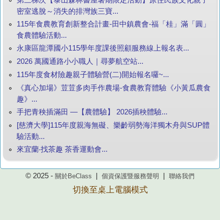
密室逃脫～消失的排灣族三寶...
115年食農教育創新整合計畫-田中鎮農會-福「桂」滿「圓」
食農體驗活動...
永康區龍潭國小115學年度課後照顧服務線上報名表...
2026 萬國通路小小職人｜尋夢航空站...
115年度食材險趣親子體驗營(二)開始報名囉~...
《真心加場》荳荳多肉手作農場-食農教育體驗《小黃瓜農食
趣》...
手把青秧插滿田 —【農體驗】 2026插秧體驗...
[慈濟大學]115年度親海無礙、樂齡弱勢海洋獨木舟與SUP體
驗活動...
來宜蘭‧找茶趣 茶香運動會...
© 2025 -
|
|
關於BeClass
個資保護暨服務聲明
聯絡我們
切換至桌上電腦模式