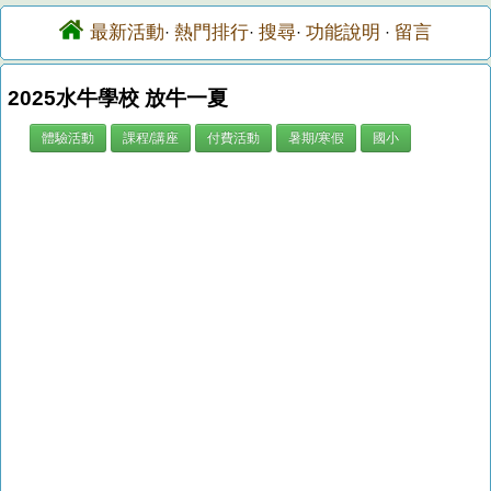
最新活動
熱門排行
搜尋
功能說明
留言
·
·
·
·
2025水牛學校 放牛一夏
體驗活動
課程/講座
付費活動
暑期/寒假
國小