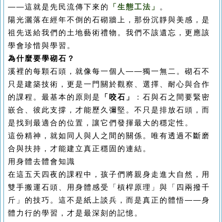
——這就是先民流傳下來的
「生態工法」
。
陽光灑落在經年不倒的石砌牆上，那份沉靜與美感，是
祖先送給我們的土地藝術禮物。我們不該遺忘，更應該
學會珍惜與學習。
為什麼要學砌石？
溪裡的每顆石頭，就像每一個人——獨一無二。砌石不
只是建築技術，更是一門關於觀察、選擇、耐心與合作
的課程。最基本的原則是
「咬石」
：石與石之間要緊密
嵌合、彼此支撐，才能歷久彌堅。不只是排放石頭，而
是找到最適合的位置，讓它們發揮最大的穩定性。
這份精神，就如同人與人之間的關係。唯有透過不斷磨
合與扶持，才能建立真正穩固的連結。
用身體去體會知識
在這五天四夜的課程中，孩子們將親身走進大自然，用
雙手搬運石頭、用身體感受「槓桿原理」與「四兩撥千
斤」的技巧。這不是紙上談兵，而是真正的體悟——身
體力行的學習，才是最深刻的記憶。