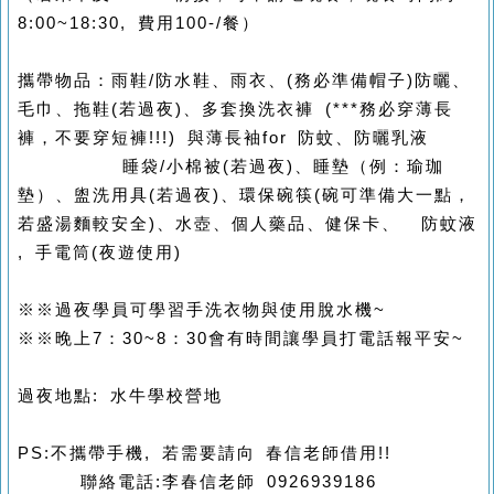
8:00~18:30, 費用100-/餐）
攜帶物品：雨鞋/防水鞋、雨衣、(務必準備帽子)防曬、
毛巾、拖鞋(若過夜)、多套換洗衣褲 (***務必穿薄長
褲，不要穿短褲!!!) 與薄長袖for 防蚊、防曬乳液
睡袋/小棉被(若過夜)、睡墊（例：瑜珈
墊）、盥洗用具(若過夜)、環保碗筷(碗可準備大一點，
若盛湯麵較安全)、水壺、個人藥品、健保卡、 防蚊液
, 手電筒(夜遊使用)
※※過夜學員可學習手洗衣物與使用脫水機~
※※晚上7：30~8：30會有時間讓學員打電話報平安~
過夜地點: 水牛學校營地
PS:不攜帶手機, 若需要請向 春信老師借用!!
聯絡電話:李春信老師 0926939186