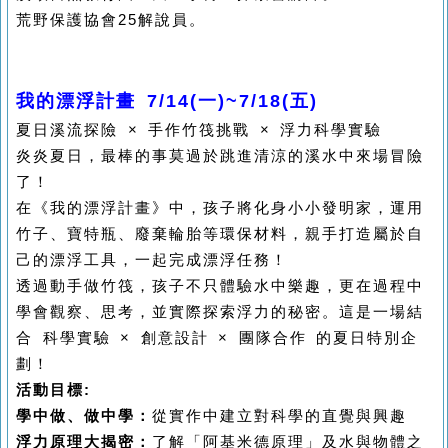
荒野保護協會25解說員。
我的漂浮計畫 7/14(一)~7/18(五)
夏日溪流探險 × 手作竹筏挑戰 × 浮力科學實驗
炎炎夏日，最棒的事莫過於跳進清涼的溪水中來場冒險
了！
在《我的漂浮計畫》中，孩子將化身小小發明家，運用
竹子、寶特瓶、廢棄輪胎等環保材料，親手打造屬於自
己的漂浮工具，一起完成漂浮任務！
透過動手做竹筏，孩子不只體驗水中樂趣，更在過程中
學會觀察、思考，並實際探索浮力的秘密。這是一場結
合 科學實驗 × 創意設計 × 團隊合作 的夏日特別企
劃！
活動目標:
學中做、做中學：
從實作中建立對科學的直覺與興趣
浮力原理大揭密：
了解「阿基米德原理」及水與物體之