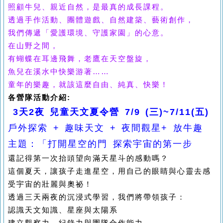
照顧牛兒、親近自然，是最真的成長課程。
透過手作活動、團體遊戲、自然建築、藝術創作，
我們傳遞「愛護環境、守護家園」的心意。
在山野之間，
有蝴蝶在耳邊飛舞，老鷹在天空盤旋，
魚兒在溪水中快樂游著……
童年的樂趣，就該這麼自由、純真、快樂！
各營隊活動介紹:
3天2夜 兒童天文夏令營 7/9 (三)~7/11(五)
戶外探索 + 趣味天文 + 夜間觀星+ 放牛趣
主題：「打開星空的門 探索宇宙的第一步
還記得第一次抬頭望向滿天星斗的感動嗎？
這個夏天，讓孩子走進星空，用自己的眼睛與心靈去感
受宇宙的壯麗與奧祕！
透過三天兩夜的沉浸式學習，我們將帶領孩子：
認識天文知識、星座與太陽系