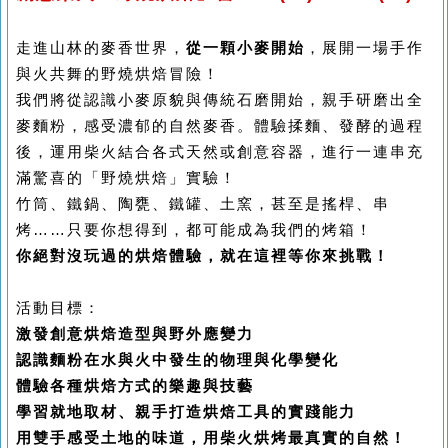
走進山林的麥香世界，
從一顆小麥開始
，展開一場手作
與火共舞的野燒烘焙冒險！
我們將從認識小麥原貌與傳統石磨開始，親手研磨出全
麥麵粉，感受濃郁的自然麥香。體驗揉麵、發酵的過程
後，運用柴火結合各式天然或創意容器，進行一連串充
滿驚喜的「野燒烘焙」實驗！
竹筒、鐵鍋、陶甕、鐵罐、土窯，甚至是搖桿、串
烤……只要你想得到，都可能成為我們的烤箱！
你絕對沒玩過的烘焙體驗，就在這裡等你來挑戰！
活動目標：
激發創意烘焙造型與野外應變力
認識麵粉在水與火中發生的物理與化學變化
體驗各種烘焙方式的樂趣與技藝
學習就地取材、親手打造烘焙工具的實踐能力
用雙手感受土地的味道，用柴火烘烤最真實的自然！