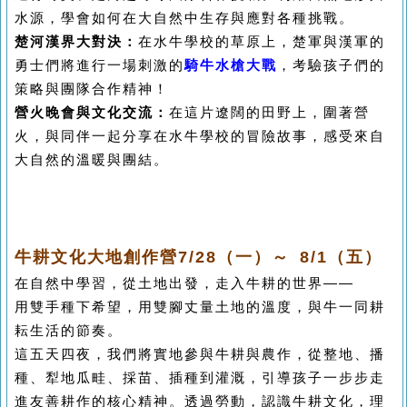
水源，學會如何在大自然中生存與應對各種挑戰。
楚河漢界大對決：
在水牛學校的草原上，楚軍與漢軍的
勇士們將進行一場刺激的
騎牛水槍大戰
，考驗孩子們的
策略與團隊合作精神！
營火晚會與文化交流：
在這片遼闊的田野上，圍著營
火，與同伴一起分享在水牛學校的冒險故事，感受來自
大自然的溫暖與團結。
牛耕文化大地創作營7/28（一）～ 8/1（五）
在自然中學習，從土地出發，走入牛耕的世界——
用雙手種下希望，用雙腳丈量土地的溫度，與牛一同耕
耘生活的節奏。
這五天四夜，我們將實地參與牛耕與農作，從整地、播
種、犁地瓜畦、採苗、插種到灌溉，引導孩子一步步走
進友善耕作的核心精神。透過勞動，認識牛耕文化，理