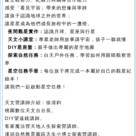
建立觀察力、紀錄力與團隊合作能力
感受「看見宇宙」帶來的想像與寧靜
讓孩子認識地球之外的世界；
讓星星成為他們成長旅程中的一盞燈。
夜間觀星實作：
認識月球、星座與行星
天文小講堂：
專業老師用故事講宇宙，孩子一聽就懂
DIY星座盤：
親手做出專屬的星空地圖
探索自然任務：
白天戶外任務，學習如何用眼睛觀察世
界
星空任務手冊：
每位孩子將完成一本屬於自己的觀星紀
錄本！
讓我們一起啟動星空任務！
天文營講師介紹：徐清鈞
桃園數位天文台台長。
DIY望遠鏡講師。
客家魔法營天地人生探索營講師。
溪頭自然教育園區天生小博士探索營講師。