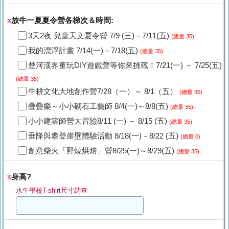
放牛一夏夏令營各梯次＆時間:
※
3天2夜 兒童天文夏令營 7/9 (三)－7/11(五)
(總量 35)
我的漂浮計畫 7/14(一)－7/18(五)
(總量 35)
楚河漢界童玩DIY遊戲營等你來挑戰！7/21(一) － 7/25(五)
(總量 35)
牛耕文化大地創作營7/28（一）～ 8/1（五）
(總量 35)
疊疊樂～小小砌石工藝師 8/4(一)～8/8(五)
(總量 35)
小小建築師營大冒險8/11 (一) － 8/15 (五)
(總量 35)
垂降與攀登崖壁體驗活動 8/18(一)－8/22 (五)
(總量 0)
創意柴火「野燒烘焙」營8/25(一)～8/29(五)
(總量 35)
身高?
※
水牛學校T-shirt尺寸調查