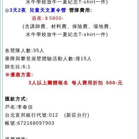
水牛學校放牛一夏紀念T-shirt一件)
3天2夜 兒童天文夏令營
◎
營隊費用:
過夜:＄5800-
(含講師費、材料費、保險費、場地費、
水牛學校放牛一夏紀念T-shirt一件)
各營隊人數:35人
垂降與攀登崖壁體驗活動人數:僅15人
師生比:6:1
※優惠方案:
3人以上團體報名 每人費用折扣 500-元
匯款方式:
戶名:李春信
台北富邦銀行代號:012 (新莊分行)
帳號:672168097903