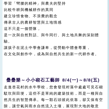
學習「彎腰的精神」與農夫的堅持
比較牛耕與機械耕作的異同
建立珍惜食物、不浪費的觀念
傳承古人的農耕智慧與土地情感
這不只是一個營隊，
是一次與自然對話、與牛同行、與土地共舞的深刻體
驗。
讓孩子在泥土中學會謙卑，從勞動中體會尊重，
在文化與創作中，成為與自然共生的新一代耕作者。
疊疊樂～小小砌石工藝師 8/4(一)～8/8(五)
走進杏花村的水牛學校，您會發現村落中處處可見石砌
駁坎與田埂，這些不是單純的建築技術，而是一種與自
然共生的智慧傳承。每一顆石頭彼此依靠，卻又保有空
隙，讓空氣與雨水自然流入土壤，展現對大地的敬意