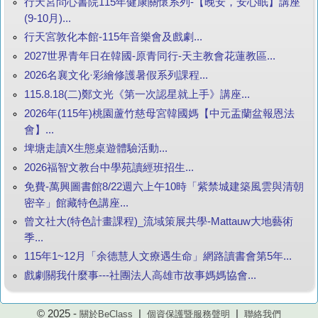
行天宮問心書院115年健康關懷系列-【晚安，安心眠】講座
(9-10月)...
行天宮敦化本館-115年音樂會及戲劇...
2027世界青年日在韓國-原青同行-天主教會花蓮教區...
2026名襄文化·彩繪修護暑假系列課程...
115.8.18(二)鄭文光《第一次認星就上手》講座...
2026年(115年)桃園蘆竹慈母宮韓國媽【中元盂蘭盆報恩法
會】...
埤塘走讀X生態桌遊體驗活動...
2026福智文教台中學苑讀經班招生...
免費-萬興圖書館8/22週六上午10時「紫禁城建築風雲與清朝
密辛」館藏特色講座...
曾文社大(特色計畫課程)_流域策展共學-Mattauw大地藝術
季...
115年1~12月「余德慧人文療遇生命」網路讀書會第5年...
戲劇關我什麼事---社團法人高雄市故事媽媽協會...
© 2025 -
|
|
關於BeClass
個資保護暨服務聲明
聯絡我們