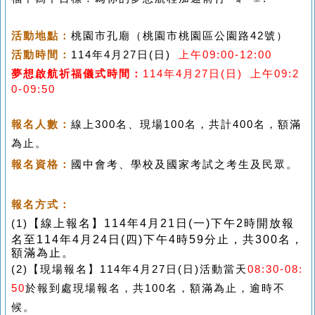
-
活動地點：
桃園市孔廟（
桃園市桃園區公園路
42
號）
活動時間：
114年
4
月27
日
(日
)
09:00-12:00
上
午
夢想啟航祈福儀式時間：
114年
4
月27
日
(日
)
上
午
09:2
0-09:50
-
報名人數：
線上3
00
名、現場
100
名，共計4
00
名，額滿
為止。
報名資格：
國中會考、學校及國家考試之考生及民眾
。
-
報名方式：
(1)
【線上報名】114年4月21日(一)下午2時開放報
名至
114
年
4
月
24
日
(四
)
下午4
時59分止，
共300
名，
額滿為止。
(2)【現場報名】
114
年
4
月27
日(日)
活動當天
08:30-08:
50
於
報到處現場報名，
共
100
名，額滿為止
，
逾時不
候。