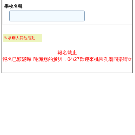
學校名稱
※承辦人其他活動
報名截止
報名已額滿囉!!謝謝您的參與，04/27歡迎來桃園孔廟同樂唷✩