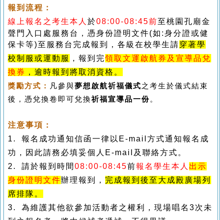
報到流程：
線上報名之考生本人
於
08
:00-08:45前
至桃園孔廟金
聲門入口處服務台，憑身份證明文件(如:身分證或健
保卡等)至服務台
完成報到，各級在校學生請
穿著學
校制服或運動服
，報到完
領取文運啟航券及宣導品兌
換券
，逾時報到將取消資格。
獎勵方式：
凡參與
之考生於儀式結束
夢想啟航祈福儀式
後，憑
兌換卷
即可兌換
祈福
宣導品一份
。
-
注意事項：
1. 報名成功通知信函一律以E-mail方式通知報名成
功，因此請務必填妥個人E-mail及聯絡方式。
2. 請於報到時間
08
:00-08:45
前
報名學生本人
出
示
身份證明文件
辦理報到，
完成報到後至大成殿廣場列
席排隊。
3.
為維護其他欲參加活動者之權利，現場唱名
3
次未