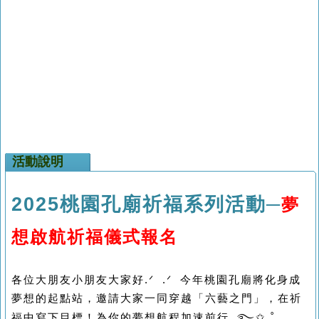
活動說明
2025
桃園孔廟祈福系列活動─
夢
想啟航祈福儀式報名
-
各位大朋友小朋友大家好.ᐟ .ᐟ 今年桃園孔廟將化身成
夢想的起點站，邀請大家一同穿越「六藝之門」，在祈
！
福中寫下目標
為你的夢想航程加速前行 ࿐✩.˚