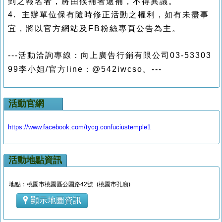
到之報名者，將由候補者遞補，不得異議。
4. 主辦
單位保有隨時修正活動之權利，如有未盡事
宜，將以官方網站及FB粉絲專頁公告為主。
---活動洽詢專線
：
向上廣告行銷有限公司
03-53303
99
李小姐/官方line：
@542iwcso
。---
活動官網
https://www.facebook.com/tycg.confuciustemple1
活動地點資訊
地點：桃園市桃園區公園路42號 (桃園市孔廟)
顯示地圖資訊