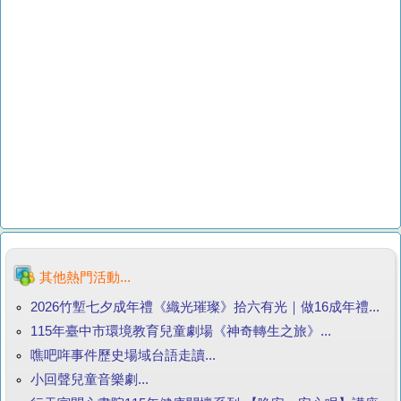
其他熱門活動...
2026竹塹七夕成年禮《織光璀璨》拾六有光｜做16成年禮...
115年臺中市環境教育兒童劇場《神奇轉生之旅》...
噍吧哖事件歷史場域台語走讀...
小回聲兒童音樂劇...