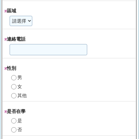
區域
※
連絡電話
※
性別
※
男
女
其他
是否在學
※
是
否