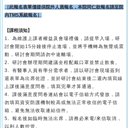
［此報名表單僅提供院外人員報名，本院同仁欲報名請至院
內TMS系統報名］
【課程須知】
1. 為維護上課者權益及會場禮儀，請提早入場，研
討會開始15分鐘後停止進場，並將手機轉為無聲或震
動，研討會期間請勿中途離場。
2. 研討會辦理期間建議全程配戴口罩並禁止飲食。
3. 有醫事人員有學分需求者，請以研討會現場簽到
退表單為出席佐證，並於研討會結束後二週內填寫線
上課後滿意度問卷，填寫完畢才算通過。
4. 課後滿意度問卷連結會以電子信箱方式發放，請
勿填寫資安防護機制較高或無法正常收信的電子信
箱，避免無法收取連結信件。
5. 報名後如臨時無法出席，請務必來電/來信取消，
以利人數控管。