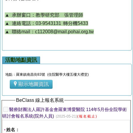
▲ 承辦窗口：教學研究部 張管理師
▲ 連絡電話：03-9543131 轉分機5433
▲ 聯絡mail：c112008@mail.pohai.org.tw
活動地點資訊
地點：羅東鎮南昌街83號 (住院醫學大樓五樓大禮堂)
顯示地圖資訊
BeClass 線上報名系統
醫療財團法人羅許基金會羅東博愛醫院 114年5月份全院學術
研討會報名系統(院外人員)
(2025-05-21)
(報名截止)
姓名：
*