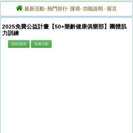
最新活動
熱門排行
搜尋
功能說明
留言
·
·
·
·
2025免費公益計畫【50+樂齡健康俱樂部】團體肌
力訓練
課程/講座
免費活動