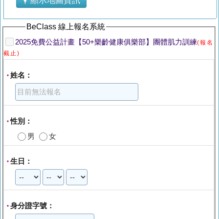
顯示地圖資訊
BeClass 線上報名系統
2025免費公益計畫【50+樂齡健康俱樂部】團體肌力訓練
(報名
截止)
姓名：
*
性別：
*
男
女
生日：
*
身分證字號：
*