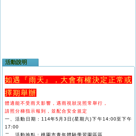
活動說明
如遇『雨天』，大會有權決定正常或
擇期舉辦
體適能不受雨天影響，遇雨視狀況照常舉行，
請照分梯指示報到，並配合安全規定
一、
活動日期：
114年5月3日(星期六)
下
午14:00至下午
17:00
二、
活動地點：
桃園市青年體驗學習園區
區