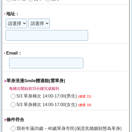
地址：
*
Email：
*
單身浪漫Smile體適能(需單身)
※
每梯次開始前15分鐘完成報到
5/3 單身梯次 14:00-17:00(男生)
(總量 22)
5/3 單身梯次 14:00-17:00(女生)
(總量 18)
條件符合
※
我有年滿20歲－40歲單身市民(保證其婚姻狀態為單身)