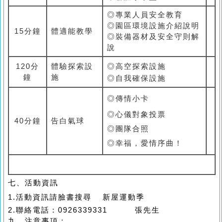
◎專業人員安全教育
◎園區環境設施介紹說明
15分鐘
體適能教學
◎裝備器材及安全守則解
說
120分
體驗探索設
◎
高空探索設施
鐘
施
◎自我確保設施
◎傳情小卡
◎心儀對象投票
40分鐘
告白氣球
◎團隊合照
◎幸福，愛情序曲！
七
、
活動資訊
1.活動資訊請臉書搜尋 新屋運動季
2.
聯絡電話：0926339331 張先生
九、注意事項：