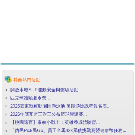
其他熱門活動...
開放水域SUP運動安全與體驗活動...
匹克球體驗夏令營...
2026臺東縣運動園區游泳池 暑期游泳課程報名表...
2026年儲互盃三對三公益籃球聯誼賽...
【桃園遠百】泰拳小戰士：英雄養成體驗營...
「佑民Pick民Go」員工全馬42k累積挑戰賽暨健康幣任務...