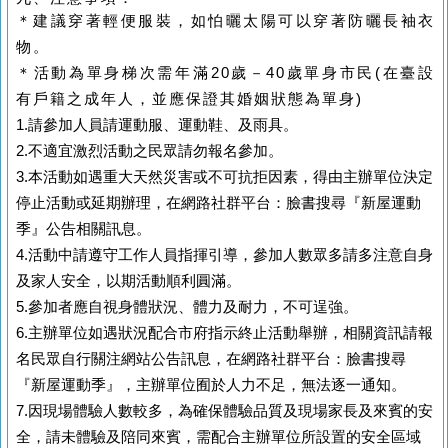
＊建議穿著輕便服裝，如怕曬太陽可以穿著防曬長袖衣
物。
＊活動為單身梯次需
年滿20歲－40歲單身市民(在臺設
有戶籍之成年人，並應保證其婚姻狀態為單身)
1.請參加人員請運動服、運動鞋、及雨具。
2.不適宜激烈活動之民眾請勿報名參加。
3.本活動如遇重大天然災害或不可抗拒因素，得由主辦單位決定
停止活動或延期辦理，在網路社群平台：臉書搜尋『新屋運動
季』公告相關訊息。
4.活動中請遵守工作人員指揮引導，參加人數眾多請多注意自身
及家人安全，以期活動順利圓滿。
5.參加者應自視身體狀況、體力及耐力，不可逞強。
6.主辦單位如遇狀況配合市府指示終止活動舉辦，相關資訊請報
名民眾自行關注網站公告訊息，在網路社群平台：臉書搜尋
『新屋運動季』，主辦單位囿於人力不足，無法逐一通知。
7.因現場體驗人數較多，為確保體驗品質及現場家長及來賓的安
全，請未體驗及陪同來賓，需配合主辦單位所設置的安全區域