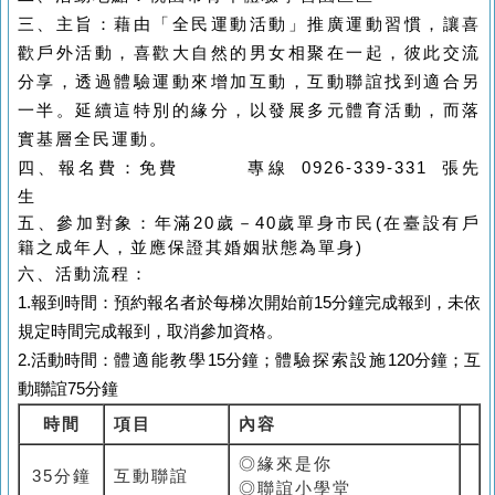
三、
主旨：藉由「全民運動活動」
推廣
運動習慣
，
讓喜
歡戶外活動
，
喜歡大自然的男女相聚在一起，
彼此交流
分享
，
透過體驗運動來增加互動，互動聯誼找到適合另
一半。
延續這特別的緣分
，以發展
多元體育
活動，而落
實基層全民運動。
四、報名費：
免費
專線 0926-339-331 張先
生
五、參加對象：年滿20歲－40歲單身市民(在臺設有戶
籍之成年人，並應保證其婚姻狀態為單身)
六、活動流程：
1.報到時間：預約報名者於每梯次開始前15分鐘完成報到，未依
規定時間完成報到，取消參加資格。
2.活動時間：
體適能教學
15分鐘；
體驗探索設施
120分鐘
；互
動聯誼7
5分鐘
時間
項目
內容
◎緣來是你
35分鐘
互動聯誼
◎聯誼小學堂