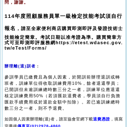
問，謝謝。
114年度照顧服務員單一級檢定技能考試須自行
報名
，
請至全家便利商店購買即測即評及發證技術士
技能檢定簡章。
考試日期以准考證為準。購買簡章方
式可至即測即評服務網https://etest.wdasec.gov.
tw/eTest/Forms/
辦理離(退)訓者
：
參訓學員已繳費且為個人因素，於開訓前辦理退訓或轉
班者，訓練單位得收取訓練費用10%，餘者退還學員；
已開訓但未逾訓練總時數三分之一者，訓練單位應退還
核定訓練費用50%（若須匯款退費者，學員須自行負擔
匯款手續費用或於退款金額中扣除）。若已逾訓練總時
數三分之一者，則不予退費。
如因個人因素辦理離(退)者，請至協會官網下載
退費憑證
，填寫
完畢後
傳真至
(02)2978-4860