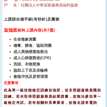
戶 名：社團法人中華居家服務員福利協會
上課請自備手錶(有秒針)及圍裙
加強班
術科上課內容(
共7題)
生命徵象測量
備餐、餵食、協助用藥
成人異物梗塞急救法
成人心肺復甦術(CPR)
洗頭、衣物更換
協助上下床及坐輪椅
會陰沖洗及尿管清潔
注意事項
此為單一級技能檢定訓練加強班，並非照顧服務員職前
訓練。若未取得照顧服務員結業證書，恕無法參加單一
級檢定考試。
若有相關科系畢業者，欲報名請來電詢