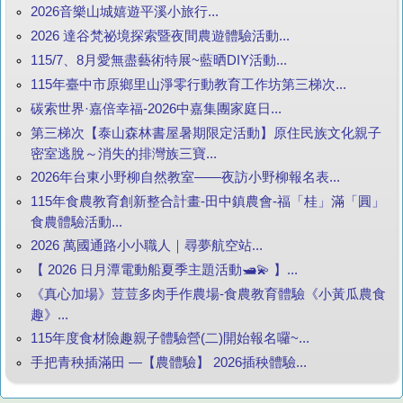
2026音樂山城嬉遊平溪小旅行...
2026 達谷梵祕境探索暨夜間農遊體驗活動...
115/7、8月愛無盡藝術特展~藍晒DIY活動...
115年臺中市原鄉里山淨零行動教育工作坊第三梯次...
碳索世界·嘉倍幸福-2026中嘉集團家庭日...
第三梯次【泰山森林書屋暑期限定活動】原住民族文化親子
密室逃脫～消失的排灣族三寶...
2026年台東小野柳自然教室——夜訪小野柳報名表...
115年食農教育創新整合計畫-田中鎮農會-福「桂」滿「圓」
食農體驗活動...
2026 萬國通路小小職人｜尋夢航空站...
【 2026 日月潭電動船夏季主題活動🛥️💫 】...
《真心加場》荳荳多肉手作農場-食農教育體驗《小黃瓜農食
趣》...
115年度食材險趣親子體驗營(二)開始報名囉~...
手把青秧插滿田 —【農體驗】 2026插秧體驗...