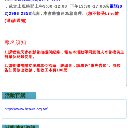
，
或於上班時間上午9:00~12:00 下午13:30~17:00來
電話(0
2)2986-2358
洽詢
本會將盡速為您處理。
(恕不接受Line離
，
(退)訓通知)
報名須知
1.課程當天皆有影像拍攝與紀錄，報名本活動即同意個人肖像權供主
辦單位紀錄使用。
2.如收據需開立服務單位抬頭、統編者，請務必“事先告知”。課後
告知需修改收據，酌收工本費100元
活動官網
https://www.hcawa.org.tw/