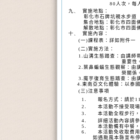
80
人次，每
九、
實施地點：
彰化市石牌坑親水步道
集合地點：彰化市四面
解散地點：彰化市四面
十、
實施內容：
(
一
)
課程表：詳如附件一
(
二
)
實施方法：
1.
山溝生態踏查：由講師
重要性
2.
葉鼻蝙蝠生態觀察：由
榮關係
3.
魔芋復育生態踏查：由
4.
東南亞文化體驗：以泰
(
三
)
注意事項
1.
報名方式：請於
1
2.
本活動不接受現
3.
本活動全程步行
4.
詳細活動內容請
5.
本活動備有中餐
6.
本活動免收取費
如遇颱風本縣宣布