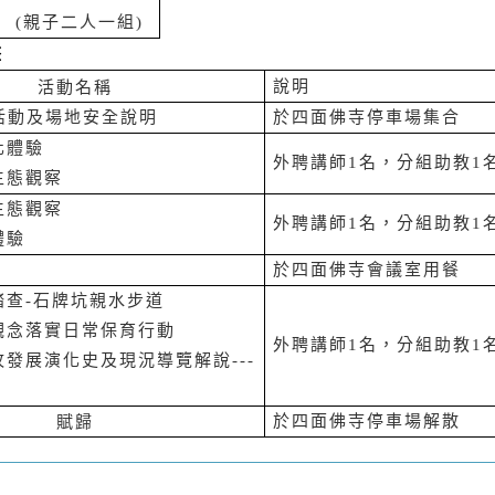
(
親子二人一組
)
整
活動名稱
說明
活動及場地安全說明
於四面佛寺停車場集合
化體驗
外聘講師
1
名，分組助教
1
生態觀察
生態觀察
外聘講師
1
名，分組助教
1
灶體驗
於四面佛寺會議室用餐
踏查
-
石牌坑親水步道
觀念落實日常保育行動
外聘講師
1
名，分組助教
1
牧發展演化史及現況導覽解說
---
賦歸
於四面佛寺停車場解散