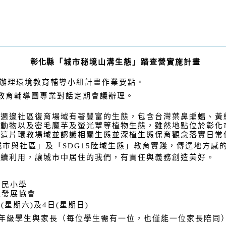
彰化
縣「城市秘境山溝生態」踏查營實施計畫
辦理環境教育輔導小組計畫作業要點。
教育輔導團專業對話定期會議辦理。
其週邊社區復育場域有著豐富的生態，包含台灣葉鼻蝙蝠、黃
等動物以及密毛魔芋及螢光蕈等植物生態，雖然地點位於彰化
識這片環教場域並認識相關生態並深植生態保育觀念落實日常
城市與社區」及「
SDG15
陸域生態」教育實踐，傳達地方感
永續利用，讓城市中居住的我們，有責任與義務創造美好。
國民小學
區發展協會
日
(
星期六
)
及
4
日
(
星期日
)
年級學生與家長（每位學生需有一位，也僅能一位家長陪同