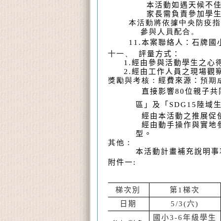
本活動如遇天候不
家長需負責參加學
本活動將依據中央防疫
參與人員配合。
11.
本案聯絡人：石牌國
十一、
評量方式：
1.
經由參與活動學生之心
2.
經由工作人員之現場觀
獎勵與考核：
經費來源：
預期
直接影響
80
位親子共
區」及「
SDG15
陸域
經由本活動之推展促
經由動手操作與實地
型。
其他：
本活動計畫補充說明事
附件一
:
梯次別
第
1
梯次
日期
5/3(
六
)
國小
3-6
年級學生