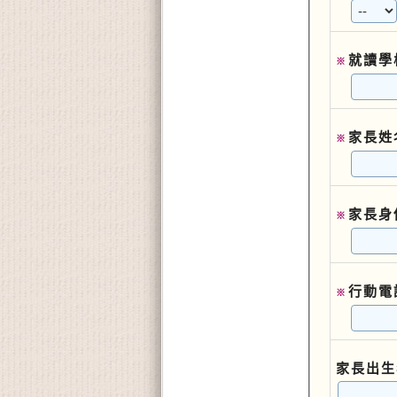
就讀學
※
家長姓
※
家長身
※
行動電
※
家長出生年