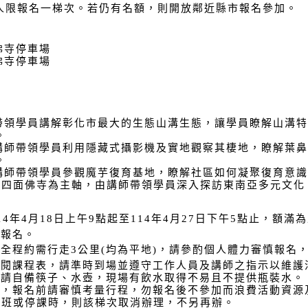
人限報名一梯次。若仍有名額，則開放鄰近縣市報名參加。
佛寺停車場
佛寺停車場
帶領學員講解彰化市最大的生態山溝生態，讓學員瞭解山溝特
。
講師帶領學員利用隱藏式攝影機及實地觀察其棲地，瞭解葉鼻
。
講師帶領學員參觀魔芋復育基地，瞭解社區如何凝聚復育意識
國四面佛寺為主軸，由講師帶領學員深入探訪東南亞多元文化
14
年
4
月
18
日上午
9
點起至
114
年
4
月
27
日下午
5
點止，額滿為
場報名。
，全程約需行走
3
公里
(
均為平地
)
，請參酌個人體力審慎報名
參閱課程表，請準時到場並遵守工作人員及講師之指示以維護
，請自備筷子、水壺，現場有飲水取得不易且不提供瓶裝水。
用，報名前請審慎考量行程，勿報名後不參加而浪費活動資源
停班或停課時，則該梯次取消辦理，不另再辦。