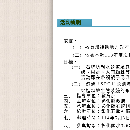
活動說明
依據：
(
一
)
教育部補助地方政府
(
二
)
依據本縣
113
年度境
目標：
(一)
石牌坑親水步道及
蝦、樹蛙、人面蜘蛛
活動即在帶領親子認
(二)
透過「
SDG11
永績
促進領地生態系統的
三、
指導單位：教育部
四、
主辦單位：彰化縣政府
五、
承辦單位：彰化縣石牌
六、
協辦單位：彰化石牌社
七、
辦理時間：
114
年
5
月
3
八、
參與對象：彰化國小
3-6