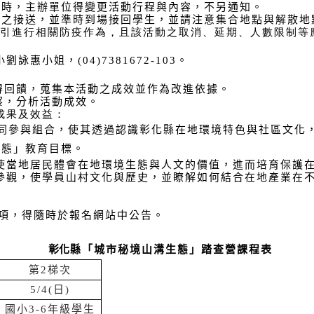
佳時，主辦單位得變更活動行程與內容，不另通知。
生之接送，並準時到場接回學生，並請注意集合地點與解散地
指引進行相關防疫作為，且該活動之取消、延期、人數限制等
小劉詠惠小姐，
(04)7381672-103
。
得回饋，蒐集本活動之成效並作為改進依據。
察，分析活動成效。
成果及效益：
同參與組合，使其透過認識彰化縣在地環境特色與社區文化
生態」教育目標。
使當地居民體會在地環境生態與人文的價值，進而培育保護
參觀，使學員山村文化與歷史，並瞭解如何結合在地產業在
項，得隨時於報名網站中公告。
彰化
縣「城市秘境山溝生態」踏查營課程表
第
2
梯次
5/4(
日
)
國小
3-6
年級學生