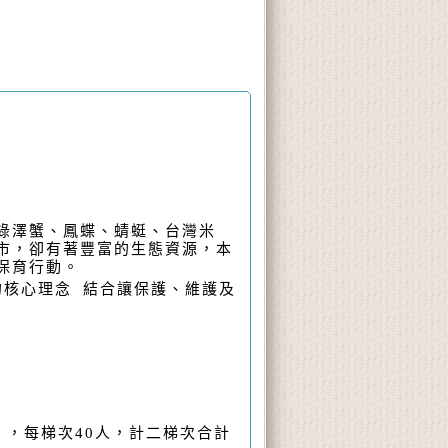
綠澤蟹、鳳蝶、蜻蜓、台灣米
市，卻有著豐富的生態資源，本
保育行動。
的核心理念 結合讓
保護、維護及
），每梯次
40
人，計二梯次合計