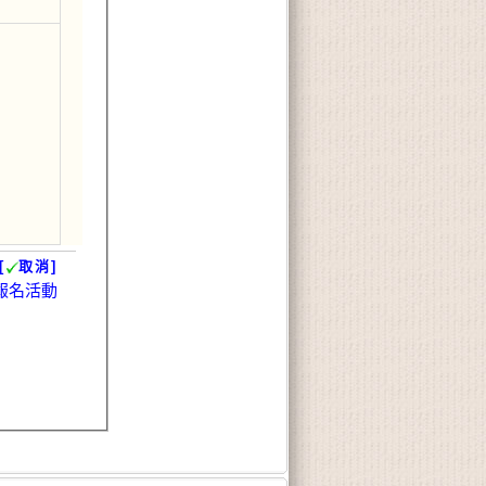
[
取消]
報名活動