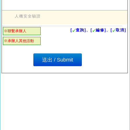
人機安全驗證
[
查詢]、[
編修]、[
取消]
※聯繫承辦人
※承辦人其他活動