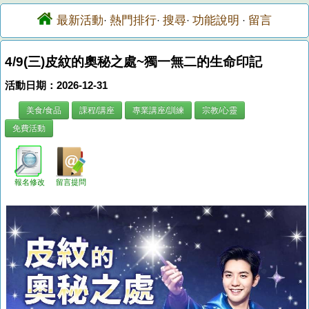
最新活動
熱門排行
搜尋
功能說明
留言
·
·
·
·
4/9(三)皮紋的奧秘之處~獨一無二的生命印記
活動日期：2026-12-31
美食/食品
課程/講座
專業講座/訓練
宗教/心靈
免費活動
報名修改
留言提問