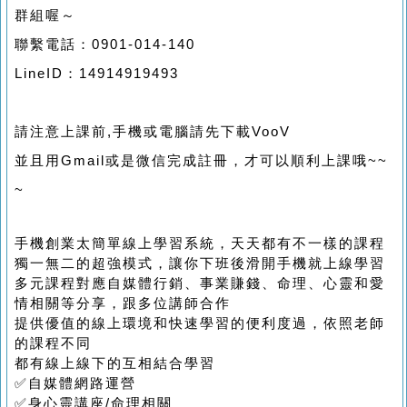
群組喔～
聯繫電話：0901-014-140
LineID：14914919493
請注意上課前,手機或電腦請先下載VooV
並且用Gmail或是微信完成註冊，才可以順利上課哦~~
~
手機創業太簡單線上學習系統，天天都有不一樣的課程
獨一無二的超強模式，讓你下班後滑開手機就上線學習
多元課程對應自媒體行銷、事業賺錢、命理、心靈和愛
情相關等分享，跟多位講師合作
提供優值的線上環境和快速學習的便利度過，依照老師
的課程不同
都有線上線下的互相結合學習
✅自媒體網路運營
✅身心靈講座/命理相關