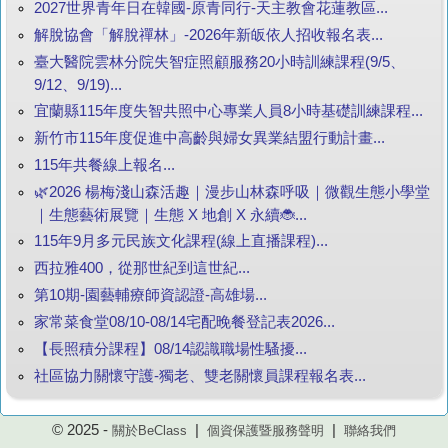
2027世界青年日在韓國-原青同行-天主教會花蓮教區...
解脫協會「解脫禪林」-2026年新皈依人招收報名表...
臺大醫院雲林分院失智症照顧服務20小時訓練課程(9/5、
9/12、9/19)...
宜蘭縣115年度失智共照中心專業人員8小時基礎訓練課程...
新竹市115年度促進中高齡與婦女異業結盟行動計畫...
115年共餐線上報名...
🌿2026 楊梅淺山森活趣｜漫步山林森呼吸｜微觀生態小學堂
｜生態藝術展覽｜生態 X 地創 X 永續🐞...
115年9月多元民族文化課程(線上直播課程)...
西拉雅400，從那世紀到這世紀...
第10期-園藝輔療師資認證-高雄場...
家常菜食堂08/10-08/14宅配晚餐登記表2026...
【長照積分課程】08/14認識職場性騷擾...
社區協力關懷守護-獨老、雙老關懷員課程報名表...
© 2025 -
|
|
關於BeClass
個資保護暨服務聲明
聯絡我們