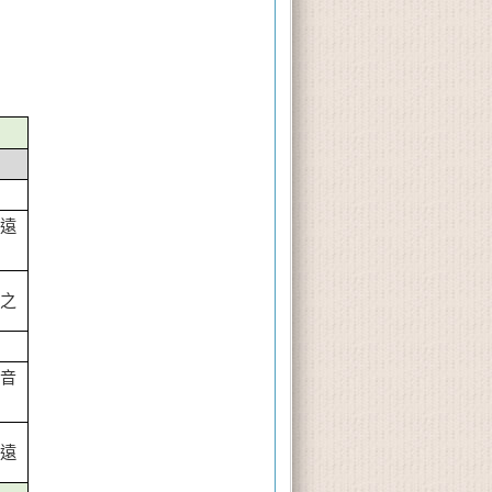
師
玲遠
誠之
海音
玲遠