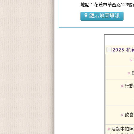
地點：花蓮市華西路123
顯示地圖資訊
2025 花
※
E
※
行動
※
飲食
※
活動中拍照
※