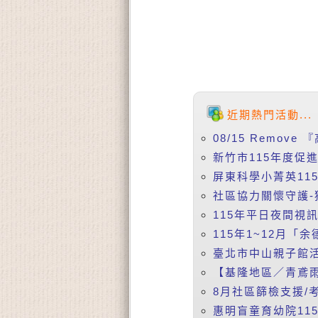
近期熱門活動...
08/15 Remov
新竹市115年度促
屏東科學小菁英115
社區協力關懷守護-
115年平日夜間視訊課
115年1~12月「
臺北市中山親子館活
【基隆地區／青鳶雨
8月社區篩檢支援/考
惠明盲童育幼院115