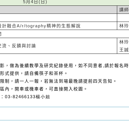
5
月
4
日
(
日
)
講
設計融合
A/r/tography
精神的生態解說
林
間
林
交流、反饋與討論
王
影，做為後續教學及研究紀錄使用，如不同意者
,
請於報名時
形式提供，請自備筷子和茶杯。
限制，請一人一報，若無法到場最晚請提前四天告知。
區內，開車或機車者，可直接開入校園。
：
03-82466133楊小姐