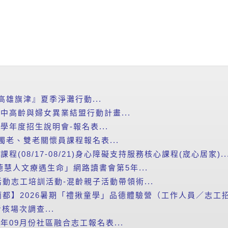
e 『高雄旗津』夏季淨灘行動...
進中高齡與婦女異業結盟行動計畫...
學年度招生說明會-報名表...
獨老、雙老關懷員課程報名表...
程(08/17-08/21)身心障礙支持服務核心課程(宬心居家)..
余德慧人文療遇生命」網路讀書會第5年...
動志工培訓活動-混齡親子活動帶領術...
都】2026暑期「禮揪童學」品德體驗營（工作人員／志工招募
核場次調查...
年09月份社區融合志工報名表...