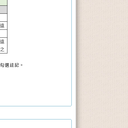
師
玲遠
玲遠
誠之
勾選註記。