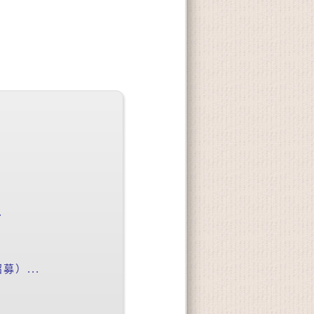
.
）...