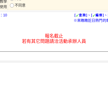
教學
不同意
使用
：10
[
查詢]、[
編修]、
※來瞧瞧近日熱門的
報名截止
若有其它問題請洽活動承辦人員