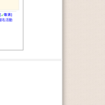
[
取消]
報名活動