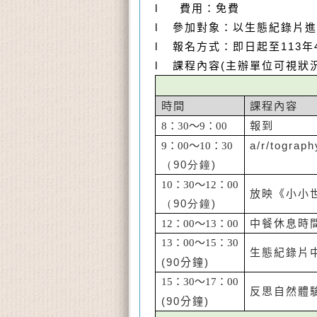
l
費用：免費
l
參加對象：以生態紀錄片進
l
報名方式：即日起至
113
年
l
課程內容
(
主辦單位可視狀
時間
課程內容
8：30～9：00
報到
9：00～10：30
a/r/tograph
（90分鐘)
10：30～12：00
放映《小小
（90分鐘)
12：00～13：00
中餐休息時
13：00～15：30
生態紀錄片
(90
分鐘
)
15：30～17：00
反思自然體
(90
分鐘
)