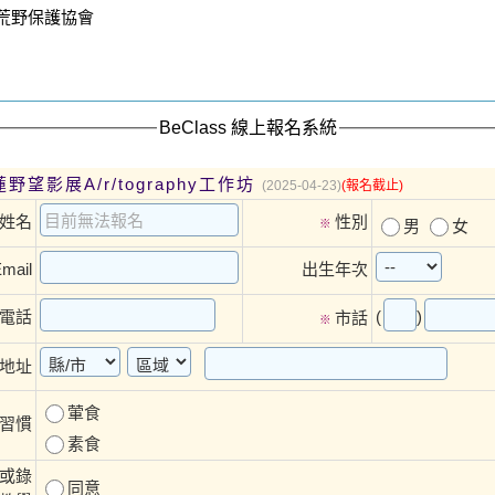
號荒野保護協會
BeClass 線上報名系統
蓮野望影展A/r/tography工作坊
(2025-04-23)
(報名截止)
姓名
性別
※
男
女
mail
出生年次
(
)
電話
市話
※
地址
葷食
習慣
素食
或錄
同意