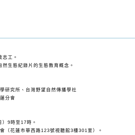
放志工。
自然生態紀錄片的生態教育概念。
學研究所、台灣野望自然傳播學社
蓮分會
日）
9
時至
17
時。
會（花蓮市華西路
123
號視聽館
3
樓
301
室）。