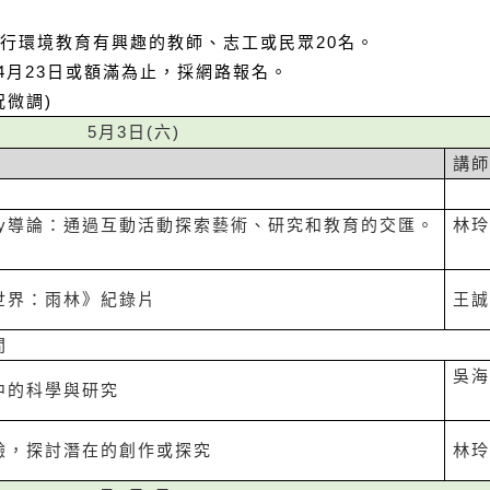
行環境教育有興趣的教師、志工或民眾
20
名。
4
月
23
日或額滿為止，採網路報名。
況微調
)
5
月
3
日
(
六
)
講
y
導論：通過互動活動探索藝術、研究和教育的交匯。
林
世界：雨林》紀錄片
王
間
吳
中的科學與研究
驗，探討潛在的創作或探究
林