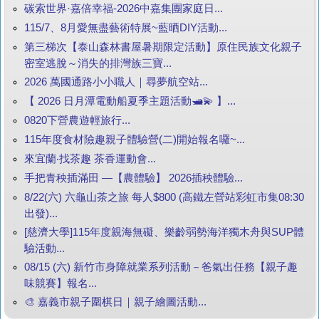
碳索世界·嘉倍幸福-2026中嘉集團家庭日...
115/7、8月愛無盡藝術特展~藍晒DIY活動...
第三梯次【泰山森林書屋暑期限定活動】原住民族文化親子
密室逃脫～消失的排灣族三寶...
2026 萬國通路小小職人｜尋夢航空站...
【 2026 日月潭電動船夏季主題活動🛥️💫 】...
0820下營農遊輕旅行...
115年度食材險趣親子體驗營(二)開始報名囉~...
來宜蘭‧找茶趣 茶香運動會...
手把青秧插滿田 —【農體驗】 2026插秧體驗...
8/22(六) 六龜山茶之旅 每人$800 (高鐵左營站彩虹市集08:30
出發)...
[慈濟大學]115年度親海無礙、樂齡弱勢海洋獨木舟與SUP體
驗活動...
08/15 (六) 新竹市身障就業系列活動－爸氣出任務【親子趣
味競賽】報名...
🎨 嘉義市親子圍棋日｜親子繪圖活動...