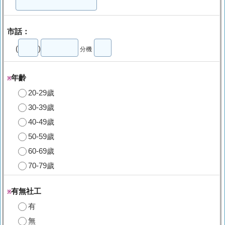
市話：
(
)
分機
年齡
※
20-29歲
30-39歲
40-49歲
50-59歲
60-69歲
70-79歲
有無社工
※
有
無