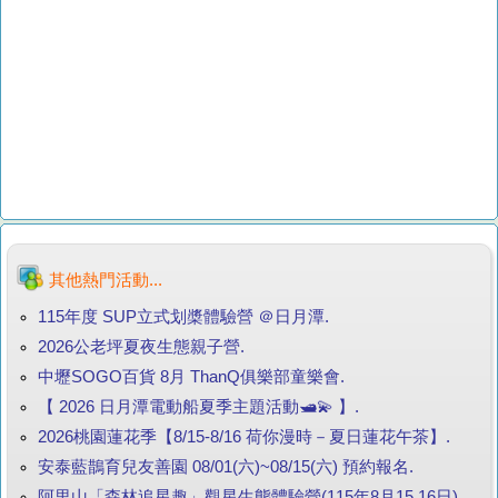
其他熱門活動...
115年度 SUP立式划槳體驗營 ＠日月潭.
2026公老坪夏夜生態親子營.
中壢SOGO百貨 8月 ThanQ俱樂部童樂會.
【 2026 日月潭電動船夏季主題活動🛥️💫 】.
2026桃園蓮花季【8/15-8/16 荷你漫時－夏日蓮花午茶】.
安泰藍鵲育兒友善園 08/01(六)~08/15(六) 預約報名.
阿里山「森林追星趣」觀星生態體驗營(115年8月15.16日).