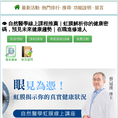
最新活動
熱門排行
搜尋
功能說明
留言
·
·
·
·
👁️ 自然醫學線上課程推薦｜虹膜解析你的健康密
碼，預見未來健康趨勢｜在職進修達人
投資理財
課程/講座
專業講座/訓練
免費活動
報名修改
留言提問