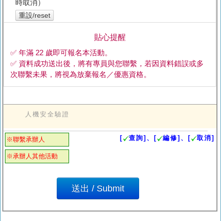
時取消）
重設/reset
貼心提醒
✅ 年滿 22 歲即可報名本活動。
✅ 資料成功送出後，將有專員與您聯繫，若因資料錯誤或多
次聯繫未果，將視為放棄報名／優惠資格。
人機安全驗證
[
查詢]、[
編修]、[
取消]
※聯繫承辦人
※承辦人其他活動