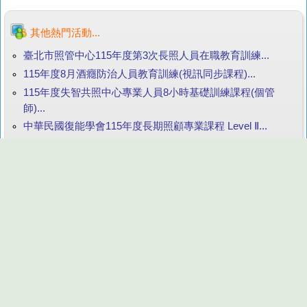
其他熱門活動...
臺北市照管中心115年度第3次長照人員在職教育訓練...
115年度8月酒癮防治人員教育訓練(視訊同步課程)...
115年度失智共照中心專業人員8小時基礎訓練課程(個管
師)...
中華民國復能學會115年度長期照顧專業課程 Level Ⅱ...
宜蘭縣115年度失智共照中心專業人員8小時基礎訓練課程...
臺大醫院雲林分院失智症照顧服務20小時訓練課程(9/5、
9/12、9/19)...
🌿2026 楊梅淺山森活趣｜漫步山林森呼吸｜微觀生態小學堂
｜生態藝術展覽｜生態 X 地創 X 永續🐞...
新竹市115年度促進中高齡與婦女異業結盟行動計畫...
115年9月多元民族文化課程(線上直播課程)...
第10期-園藝輔療師資認證-高雄場...
【二林慈恩-實體】115年8月 彰化照服員在職課程假日班｜
失智症照顧服務20小時訓練課程...