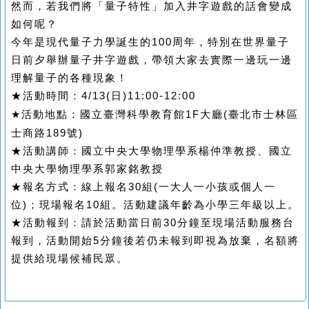
然而，若我們將「量子特性」加入井字遊戲的話會變成
如何呢？
今年是現代量子力學誕生的
100
周年，特別在世界量子
日前夕舉辦量子井字遊戲，帶領大家去實際一邊玩一邊
理解量子的各種現象！
★
活動時間：
4/13(
日
)11:00-12:00
國立臺灣科學教育館
1F
大廳
(
臺北市士林區
★
活動地點：
士商路
189
號
)
★
活動講師：國立中央大學物理學系楊仲準教授、
國立
中央大學物理學系郭家銘教授
★報名方式：線上報名30組(一大人一小孩或個人一
位)；現場報名10組。活動建議年齡為小學三年級以上。
★活動報到：請於活動當日前30分鐘至現場活動服務台
報到，活動開始5分鐘後若仍未報到即視為放棄，名額將
提供給現場候補民眾。