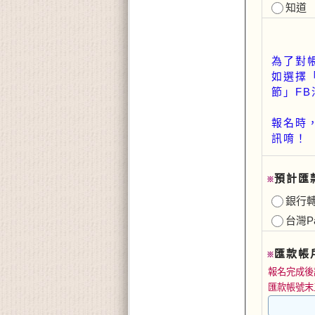
知道
為了對
如選擇
節」F
報名時
訊唷！
預計匯
※
銀行
台灣P
匯款帳
※
報名完成後
匯款帳號末