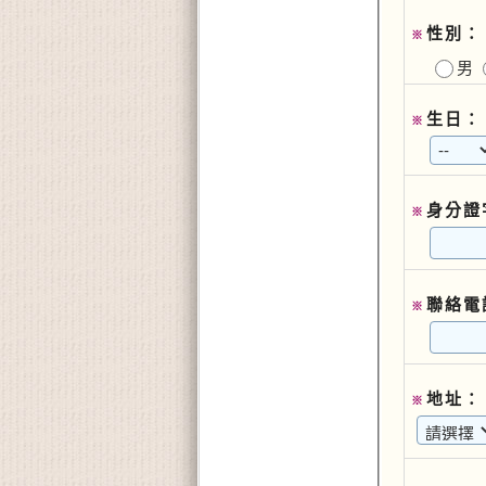
性別：
※
男
生日：
※
身分證
※
聯絡電
※
地址：
※