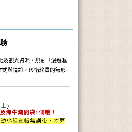
體驗
化及觀光資源，規劃「漫遊濕
方式與情誼，珍惜珍貴的無形
上)
張及海牛潮間袋1個哦！
活動小組查帳無誤後，才算