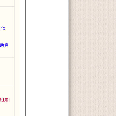
文化
助資
請注意！