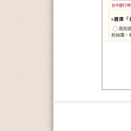
台中銀行埤頭
選擇「
※
我知道
粉絲團，