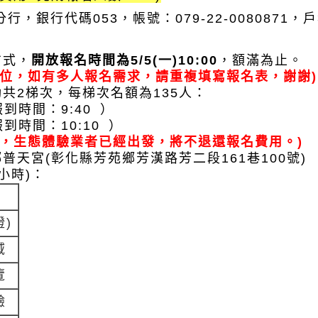
，銀行代碼053，帳號：079-22-0080871
方式，
開放報名時間為5/5(一)10:00
，額滿為止。
一位，如有多人報名需求，請重複填寫報名表，謝謝)
共2梯次，每梯次名額為135人：
到時間：9:40 ）
到時間：10:10 ）
到，生態體驗業者已經出發，將不退還報名費用。)
普天宮(彰化縣芳苑鄉芳漢路芳二段161巷100號)
為1小時)：
)
域
覽
驗