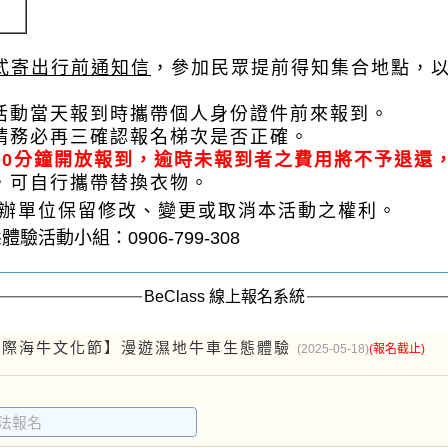
方式寄出行前通知信
，參加民眾提前得知集合地點，
於活動當天報到時攜帶個人身份證件前來報到。
，請務必再三確認報名梯次是否正確。
前20分鐘開放報到，逾時未報到者之費用將不予退還
帶，可自行攜帶替換衣物。
節主辦單位保留修改、變更或取消本活動之權利。
活動小組：0906-799-308
BeClass 線上報名系統
5國際海牛文化節】漫遊濕地牛車生態體驗
(2025-05-18)
(報名截止)