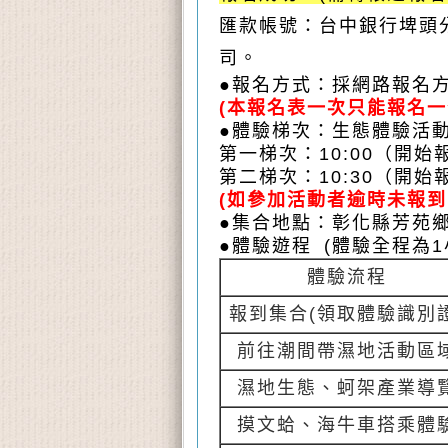
匯款帳號：台中銀行埤頭分行
司。
●
報名方式：採網路報名
(本報名表一次只能報名
●
體驗梯次：生態體驗活動
第一梯次：10:00（開始報
第二梯次：10:30（開始報
(如參加活動者逾時未報
●
集合地點：
彰化縣芳苑鄉
●
體驗遊程 (體驗全程
體驗流程
報到集合(領取體驗識別證
前往潮間帶濕地活動區
濕地生態、蚵架產業導
摸文蛤、海牛車搭乘體