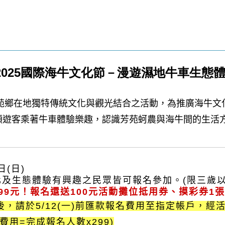
2025國際海牛文化節－
漫遊濕地
牛車生態
苑鄉在地獨特傳統文化與觀光結合之活動，為推廣海牛文
領遊客乘著牛車體驗樂趣，認識芳苑蚵農與海牛間的生活
日(日)
及生態體驗有興趣之民眾皆可報名參加。(限三歲以
99元！報名還送100元活動攤位抵用券、摸彩券1
，請於5/12(一)前匯款報名費用至指定帳戶，經
用=完成報名人數x299)