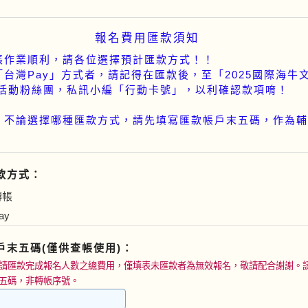
報名費用匯款須知
帳作業順利，請各位選擇預計匯款方式！！
「台灣Pay」方式者，請記得在匯款後，至「2025國際海牛
B活動粉絲團，私訊小編「行動卡號」，以利確認款項唷！
，不論選擇哪種匯款方式，請先填寫匯款帳戶末五碼，作為輔
款方式：
轉帳
ay
戶末五碼(僅供查帳使用)：
請匯款完成報名人數之總費用，僅填表未匯款者為無效報名，敬請配合謝謝。
五碼，非轉帳序號。