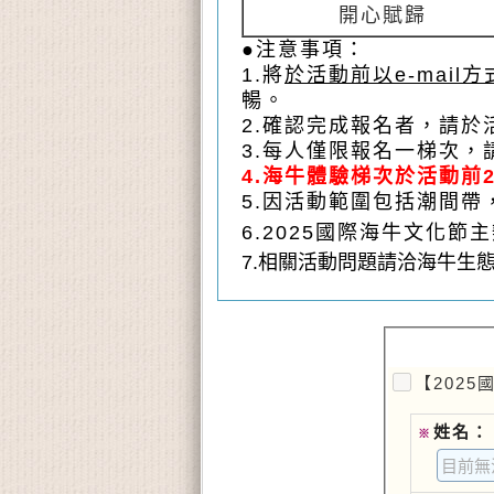
開心賦歸
●
注意事項：
1.將
於活動前以e-mail
暢。
2.確認完成報名者，請
3.每人僅限報名一梯次
4.海牛體驗梯次於活動
5.因活動範圍包括潮間
6
.2025國際海牛文化
7.相關活動問題請洽海牛生態體驗
【202
姓名：
※