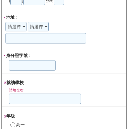
(
)
分機
地址：
*
身分證字號：
*
就讀學校
※
請填全銜
年級
※
高一