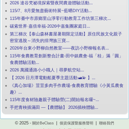
2026 達谷梵祕境探索暨夜間農遊體驗活動...
115/7、8月愛無盡藝術特展~藍晒DIY活動...
115年臺中市原鄉里山淨零行動教育工作坊第三梯次...
碳索世界·嘉倍幸福-2026中嘉集團家庭日...
第三梯次【泰山森林書屋暑期限定活動】原住民族文化親子
密室逃脫～消失的排灣族三寶...
2026年台東小野柳自然教室——夜訪小野柳報名表...
115年食農教育創新整合計畫-田中鎮農會-福「桂」滿「圓」
食農體驗活動...
2026 萬國通路小小職人｜尋夢航空站...
【 2026 日月潭電動船夏季主題活動🛥️💫 】...
《真心加場》荳荳多肉手作農場-食農教育體驗《小黃瓜農食
趣》...
115年度食材險趣親子體驗營(二)開始報名囉~...
手把青秧插滿田 —【農體驗】 2026插秧體驗...
© 2025 -
|
|
關於BeClass
個資保護暨服務聲明
聯絡我們