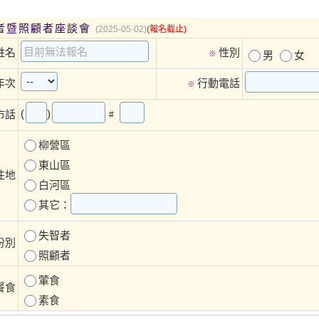
智者暨照顧者座談會
(2025-05-02)
(報名截止)
姓名
性別
※
男
女
年次
行動電話
※
(
)
市話
#
柳營區
東山區
住地
白河區
其它：
失智者
份別
照顧者
葷食
餐食
素食