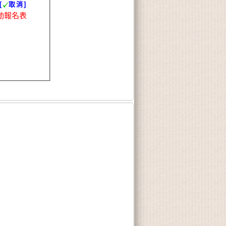
[
取消]
動報名表