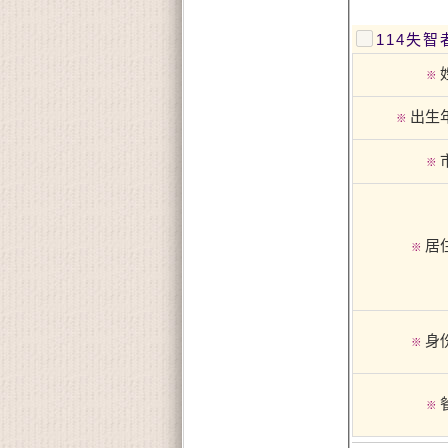
114失
※
出生
※
※
居
※
身
※
※