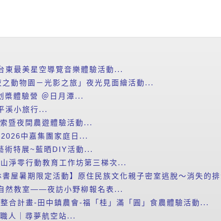
台東最美星空導覽音樂體驗活動...
之動物園－光影之旅」夜光見面繪活動...
划槳體驗營 ＠日月潭...
平溪小旅行...
探索暨夜間農遊體驗活動...
2026中嘉集團家庭日...
藝術特展~藍晒DIY活動...
里山淨零行動教育工作坊第三梯次...
書屋暑期限定活動】原住民族文化親子密室逃脫～消失的排灣
自然教室——夜訪小野柳報名表...
新整合計畫-田中鎮農會-福「桂」滿「圓」食農體驗活動...
小職人｜尋夢航空站...