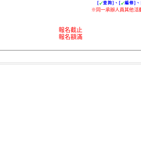
[
查詢]、[
編修]、
※同一承辦人員其他活
報名截止
報名額滿