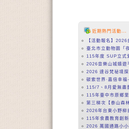
近期熱門活動...
【活動報名】2026
臺北市立動物園「夜
115年度 SUP立式
2026音樂山城嬉遊
2026 達谷梵祕境
碳索世界·嘉倍幸福-
115/7、8月愛無盡
115年臺中市原鄉
第三梯次【泰山森林
2026年台東小野柳
115年食農教育創
2026 萬國通路小