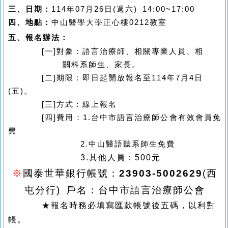
三、日期：
114年07
月26日
(
週六
) 14:00~17:00
四、地點：
中山醫學大學正心樓0212教室
五、報名辦法：
[
一
]
對象：語言治療師、相關專業人員、相
關科系師生、家長。
[
二
]
期限：即日起開放報名至
114
年7月4日
(五)
。
[
三
]
方式：
線上報名
[四]
費用：1.台中市語言治療師公會有效會員免
費
2.中山醫語聽系師生免費
3.其他人員：500元
※
國泰世華銀行帳號：
23903-5002629
(西
屯分行) 戶名：台中市語言治療師公會
★報名時務必填寫匯款帳號後五碼，以利對
帳。