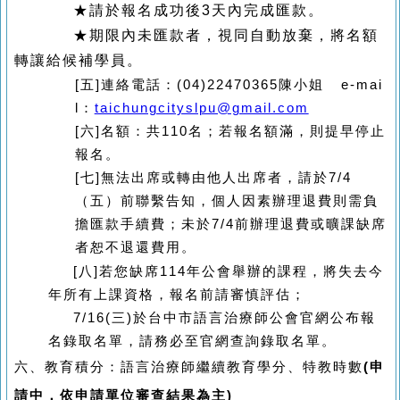
★請於報名成功後3天內完成匯款。
★期限內未匯款者，視同自動放棄，將名額
轉讓給候補學員。
[
五
]
連絡電話：
(04)22470365陳
小姐
e-mai
l
：
taichungcityslpu@gmail.com
[
六
]
名額：共110名；若報名額滿，則提早停止
報名。
[
七
]
無法出席或轉由他人出席者，請於7/4
（五）前聯繫告知，個人因素辦理退費則需負
擔匯款手續費；未於7/4前辦理退費或曠課缺席
者恕不退還費用。
[
八
]
若您缺席114年公會舉辦的課程，將失去今
年所有上課資格，報名前請審慎評估；
7/16(三)於台中市語言治療師公會官網公布報
名錄取名單，請務必至官網查詢錄取名單
。
六、教育積分：
語言治療師繼續教育學分、特教時數
(
申
請中，依申請單位審查結果為主
)