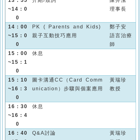
13：55
介紹/致詞
陳羿潔
~14：0
理事長
0
14：00
PK ( Parents and Kids)
鄭子安
~15：0
親子互動技巧應用
語言治療
0
師
15：00
休息
~15：1
0
15：10
圖卡溝通
CC
（
Card Comm
黃瑞珍
~16：3
unication
）步驟與個案應用
教授
0
16：30
休息
~16：4
0
16：40
Q&A討論
黃瑞珍