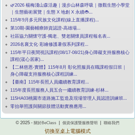
🌿2026 楊梅淺山森活趣｜漫步山林森呼吸｜微觀生態小學堂
｜生態藝術展覽｜生態 X 地創 X 永續🐞...
115年9月多元民族文化課程(線上直播課程)...
第10期-園藝輔療師資認證-高雄場...
社區協力關懷守護-獨老、雙老關懷員課程報名表...
2026名襄文化·彩繪修護暑假系列課程...
115年平日夜間視訊課程(08/17-08/21)身心障礙支持服務核心
課程(宬心居家)...
【二林慈恩-實體】115年8月 彰化照服員在職課程假日班｜
身心障礙支持服務核心課程訓練...
【臺南】115年長照人員繼續教育課程...
115年度長照服務人員五合一繼續教育訓練-杉林...
115HA03桃園市道路施工監造及現場管理人員認證訓練班...
零抬舉照護與關節肢體活動實務應用...
© 2025 -
|
|
關於BeClass
個資保護暨服務聲明
聯絡我們
切換至桌上電腦模式