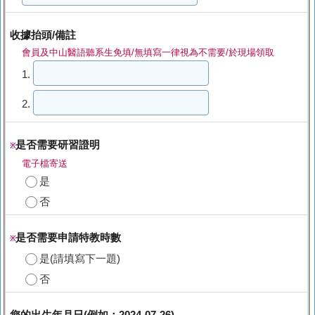
收據抬頭/備註
會員及中山醫語聽系生免填/無填寫一律視為不需要/於現場領取
1.
2.
是否需要研習證明
※
電子檔寄送
是
否
是否需要申請特教時數
※
是(請填寫下一題)
否
您的出生年月日(例如：2024-07-26)