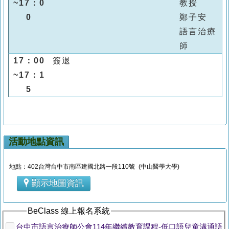
~17：0
教授
0
鄭子安
語言治療
師
17：00
簽退
~17：1
5
活動地點資訊
地點：402台灣台中市南區建國北路一段110號 (中山醫學大學)
顯示地圖資訊
BeClass 線上報名系統
台中市語言治療師公會114年繼續教育課程-低口語兒童溝通語