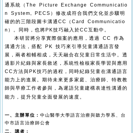
通系統（The Picture Exchange Communicatio
n System, PECS）修改成符合我們文化並步驟明
確的的三階段圖卡溝通CC（Card Communicatio
n）。同時，也將PK技巧融入於CC互動中。
本研習將分享實際個案的應用，透過 CC 作為
溝通方法，搭配 PK 技巧來引導兒童溝通語言發
展，兩者相輔相成，天天融合在兒童日常生活中。透
過影片紀錄與家長敘述，系統性檢核家長學習與應用
CC方法與PK技巧的過程，同時紀錄兒童在溝通語言
能力上的進展。期待未來更多家庭、治療師、特教教
師與早療工作者參與，為遲語兒童建構表達性溝通的
能力，提升兒童全面發展的速度。
一、主辦單位：
中山醫學大學語言治療與聽力學系、
台
中市語言治療師公會
二、講者：