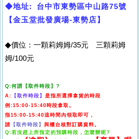
◆地址: 台中市東勢區中山路75號
【金玉堂批發廣場-東勢店】
◆
價位：一顆莉姆姆/35元 三顆莉姆
姆/100元
Q:何
謂
【取件時段
】?
A:
【取件時段】
是指所選擇拿貨的時段
例:
15:00-15:40
時段拿取。
指15:00-15:40這時間內領取即可，
請
【取件時段】
與櫃台核對訂購資料。
Q:若沒趕上所指定的預購時段，怎麼辦呢?