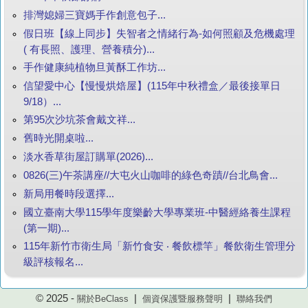
排灣媳婦三寶媽手作創意包子...
假日班【線上同步】失智者之情緒行為-如何照顧及危機處理
( 有長照、護理、營養積分)...
手作健康純植物旦黃酥工作坊...
信望愛中心【慢慢烘焙屋】(115年中秋禮盒／最後接單日
9/18）...
第95次沙坑茶會戴文祥...
舊時光開桌啦...
淡水香草街屋訂購單(2026)...
0826(三)午茶講座//大屯火山咖啡的綠色奇蹟//台北鳥會...
新局用餐時段選擇...
國立臺南大學115學年度樂齡大學專業班-中醫經絡養生課程
(第一期)...
115年新竹市衛生局「新竹食安 ‧ 餐飲標竿」餐飲衛生管理分
級評核報名...
© 2025 -
|
|
關於BeClass
個資保護暨服務聲明
聯絡我們