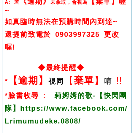
《逾期》
【棄單】喔
A: 若
未拿取，會視為
~
如真臨時無法在預購時間內到達~
還提前致電於
0903997
325 更改
喔!
◆最終提醒◆
【
逾期
】
【
棄單
】
!!
*
視同
唷
*臉書收尋 :
莉姆姆的歌-
【快閃團
隊
】https://www.facebook.com/
Lrimumudeke.0808/