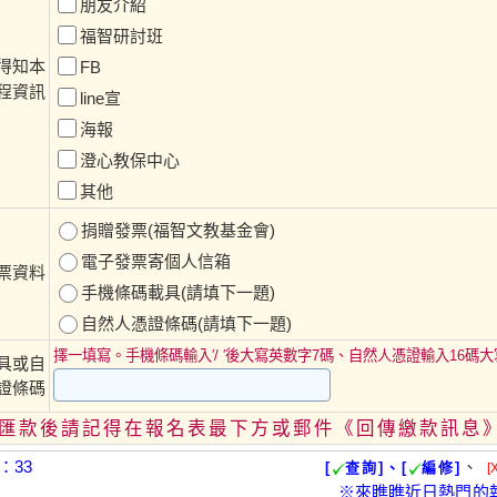
朋友介紹
福智研討班
得知本
FB
程資訊
line宣
海報
澄心教保中心
其他
捐贈發票(福智文教基金會)
電子發票寄個人信箱
票資料
手機條碼載具(請填下一題)
自然人憑證條碼(請填下一題)
擇一填寫。手機條碼輸入′/ ′後大寫英數字7碼、自然人憑證輸入16碼
具或自
證條碼
匯款後請記得在報名表最下方或郵件《回傳繳款訊息
：33
、
[
查詢]、[
編修]
[
※來瞧瞧近日熱門的