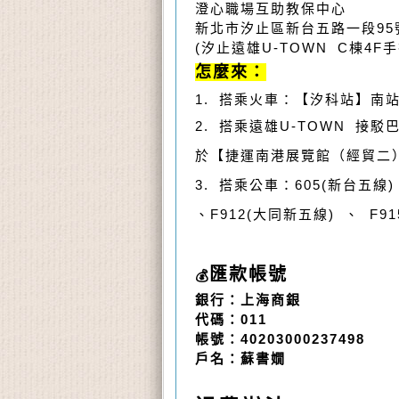
澄心職場互助教保中心
新北市汐止區新台五路一段95
(汐止遠雄U-TOWN C棟4F
怎麼來：
1.
搭乘火車：【汐科站】南
2. 搭乘遠雄U-TOWN 接
於【捷運南港展覽館（經貿二
3. 搭乘公車：605(新台五線)、
、F912(大同新五線) 、 F
匯款帳號
💰
銀行：上海商銀
代碼：011
帳號：40203000237498
戶名：蘇書嫺