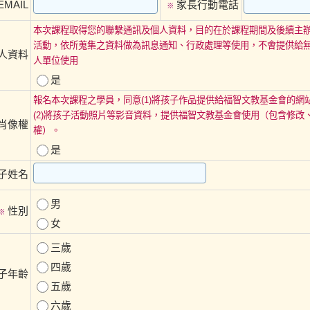
EMAIL
家長行動電話
※
本次課程取得您的聯繫通訊及個人資料，目的在於課程期間及後續主
活動，依所蒐集之資料做為訊息通知、行政處理等使用，不會提供給
個人資料
人單位使用
是
報名本次課程之學員，同意(1)將孩子作品提供給福智文教基金會的網
(2)將孩子活動照片等影音資料，提供福智文教基金會使用（包含修改
 肖像權
權）。
是
子姓名
男
性別
※
女
三歲
四歲
子年齡
五歲
六歲