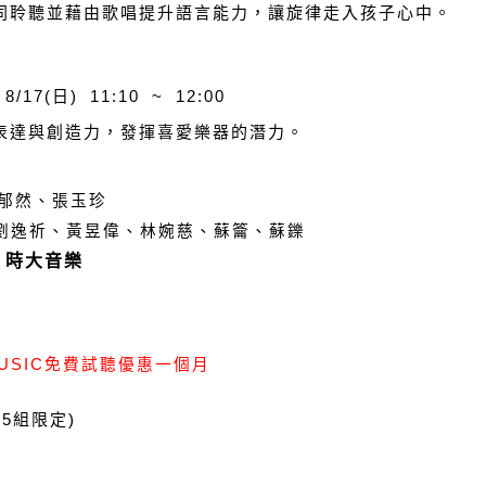
同聆聽並藉由歌唱提升語言能力，讓旋律走入孩子心中。
8/17(日) 11:10 ~ 12:00
表達與創造力，發揮喜愛樂器的潛力。
郁然、張玉珍
劉逸祈、黃昱偉、
林婉慈
、蘇籥、蘇鑠
、時大音樂
USIC免費試聽優惠一個月
5組限定)