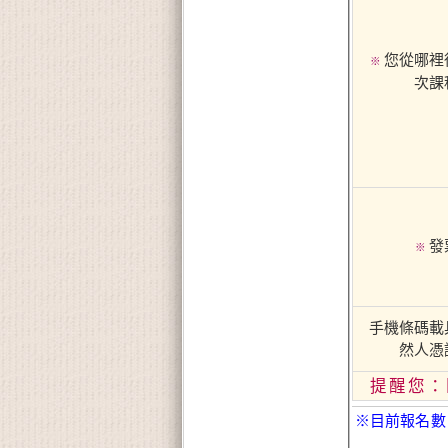
您從哪裡
※
次課
發
※
手機條碼載
然人憑
提醒您：
※目前報名數