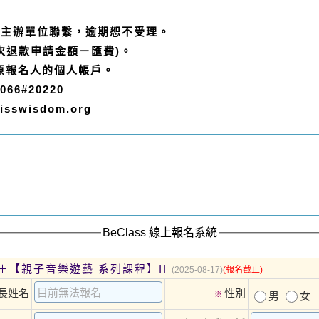
和主辦單位聯繫，逾期恕不受理
。
次退款申請金額－匯費)。
原報名人的個人帳戶。
066#20220
isswisdom.org
BeClass 線上報名系統
＋【親子音樂遊藝 系列課程】II
(2025-08-17)
(報名截止)
長姓名
性別
※
男
女