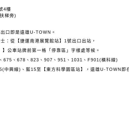
號4樓
手扶梯旁)
站出口即是
遠雄
U-TOWN
。
駁巴士：從【捷運南港展覽館站】1號出口出站，
）】公車站牌前第一格「停靠區」字樣處等候。
675、678、823、907、951、1031、F901(橫科線)
915(中興線)、藍15至【東方科學園區站】，遠雄U-TOWN