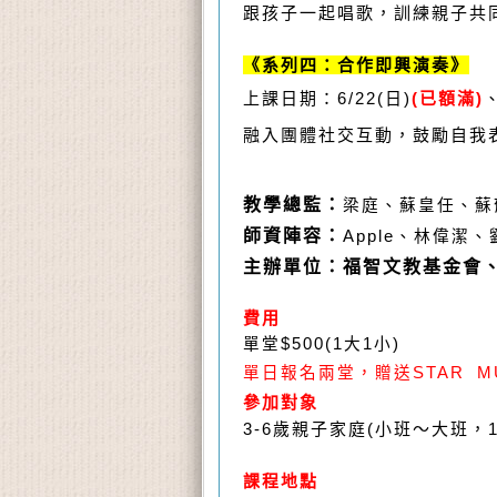
跟孩子一起唱歌，訓練親子共
《系列四：合作即興演奏》
上課日期：6/22(日)
(已額滿)
、
融入團體社交互動，鼓勵自我
教學總監：
梁庭、蘇皇任、蘇
師資陣容：
Apple、
林偉潔
、
主辦單位：福智文教基金會
費用
單堂$500(1大1小)
單日報名兩堂，贈送STAR M
參加對象
3-6歲親子家庭(小班～大班，1
課程地點