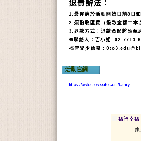
退費辦法：
1.
最遲請於活動開始日前
8
日
2.
須酌收匯費 (退款金額＝本
3.
退款方式：退款金額將匯至
☎️
聯絡人：
吉小姐
02-7714-6
福智兒少信箱：
0to3.edu@bl
活動官網
https://bwfoce.wixsite.com/family
福智幸福
家
※