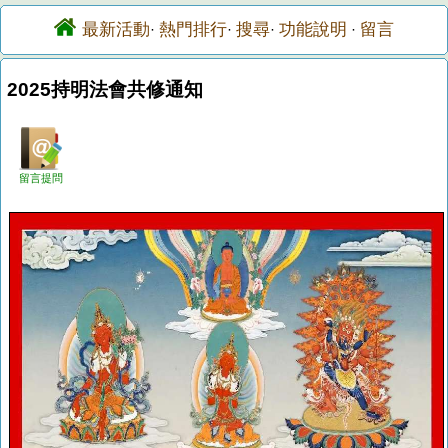
最新活動
熱門排行
搜尋
功能說明
留言
·
·
·
·
2025持明法會共修通知
留言提問