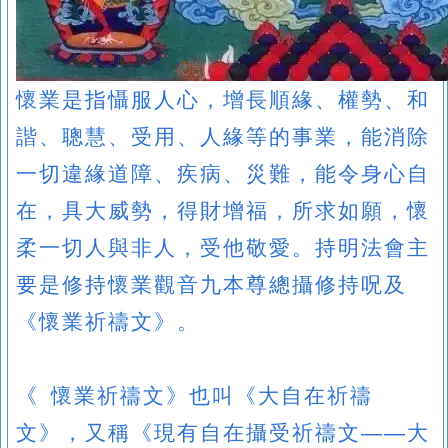
懷業是指懾服人心，增長順緣、權勢、和
諧、聰慧、受用、人緣等的事業，能消除
一切違緣道障、疾病、災難，能令身心自
在，具大威勢，得財增福，所求如願，懷
柔一切人與非人，受他敬愛。持明法會主
要是修持懷業觀音九本尊總攝修持呪及
《懷業祈禱文》。
《 懷業祈禱文》也叫《大自在祈禱
文》，又稱《現有自在攝受祈禱文——大