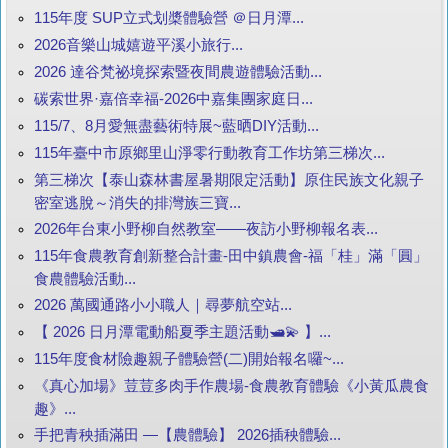
115年度 SUP立式划槳體驗營 ＠日月潭...
2026音樂山城嬉遊平溪小旅行...
2026 達谷梵祕境探索暨夜間農遊體驗活動...
碳索世界·嘉倍幸福-2026中嘉集團家庭日...
115/7、8月愛無盡藝術特展~藍晒DIY活動...
115年臺中市原鄉里山淨零行動教育工作坊第三梯次...
第三梯次【泰山森林書屋暑期限定活動】原住民族文化親子
密室逃脫～消失的排灣族三寶...
2026年台東小野柳自然教室——夜訪小野柳報名表...
115年食農教育創新整合計畫-田中鎮農會-福「桂」滿「圓」
食農體驗活動...
2026 萬國通路小小職人｜尋夢航空站...
【 2026 日月潭電動船夏季主題活動🛥️💫 】...
115年度食材險趣親子體驗營(二)開始報名囉~...
《真心加場》荳荳多肉手作農場-食農教育體驗《小黃瓜農食
趣》...
手把青秧插滿田 —【農體驗】 2026插秧體驗...