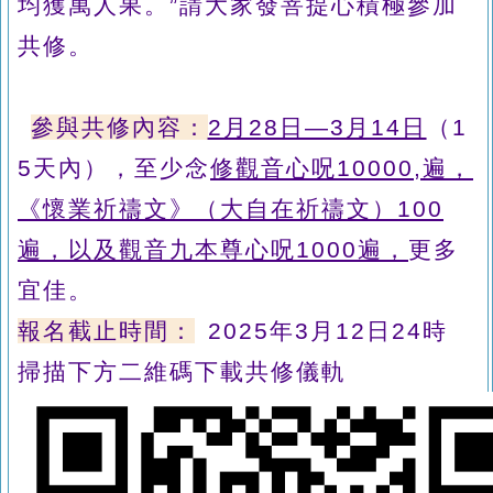
均獲萬人果。”請大家發菩提心積極參加
共修。
參與共修內容：
2月28日—3月14日
（1
5天內），至少念
修觀音心呪10000,遍，
《懷業祈禱文》（大自在祈禱文）100
遍，以及觀音九本尊心呪1000遍，
更多
宜佳。
報名截止時間：
2025年3月12日24時
掃描下方二維碼下載共修儀軌