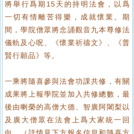
將舉行爲期15天的持明法會，以爲
一切有情離苦得樂，成就懷業。期
間，學院僧眾將念誦觀音九本尊修法
儀軌及心呪、《懷業祈禱文》、《普
賢行願品》等。
一乘將隨喜參與法會功課共修，有關
成果將上報學院並加入共修總數，最
後由喇榮的高僧大德、智廣阿闍梨以
及廣大僧眾在法會上爲大家統一回
向。（詳情見下方報名信息和隨喜方