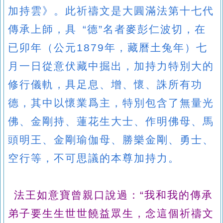
加持雲》。此祈禱文是大圓滿法第十七代
傳承上師，具 “德”名者麥彭仁波切，在
已卯年（公元1879年，藏曆土兔年）七
月一日從意伏藏中掘出，加持力特別大的
修行儀軌，具足息、增、懷、誅所有功
德，其中以懷業爲主，特別包含了無量光
佛、金剛持、蓮花生大士、作明佛母、馬
頭明王、金剛瑜伽母、勝樂金剛、勇士、
空行等，不可思議的本尊加持力。
法王如意寶曾親口說過：“我和我的傳承
弟子要生生世世饒益眾生，念這個祈禱文