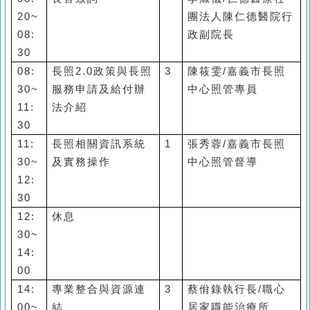
20~
團法人陳仁德醫院行
08:
政副院長
30
08:
長照
2.0
政策與長照
3
陳筱雯
/
嘉義市長照
30~
服務申請及給付辦
中心照管專員
11:
法介紹
30
11:
長照相關資訊系統
1
張秀蓉
/
嘉義市長照
30~
及實務操作
中心照管督導
12:
30
12:
休息
30~
14:
00
14:
專業整合與資源連
3
蔡佾錄執行長
/
職心
00~
結
居家職能治療所