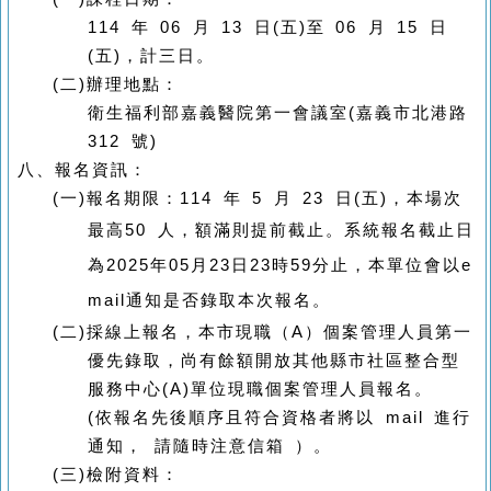
114
年
06
月
13
日
(
五
)
至
06
月
15
日
(
五
)
，計三日。
(二)
辦理地點：
衛生福利部嘉義醫院第一會議室
(
嘉義市北港路
312
號
)
八、
報名資訊：
(一)
報名期限：
114
年
5
月 23
日
(
五
)
，本場次
最高
50
人，額滿則提前截止。系統
報名截止日
為2025年05月23日23時59分止，本單位會以e
mail通知是否錄取本次報名。
(二)
採線上報名，本市現職（
A
）個案管理人員第一
優先錄取，尚有餘額開放其他縣市社區整合型
服務中心
(A)
單位現職個案管理人員報名。
(
依報名先後順序且符合資格者將以
mail
進行
通知， 請隨時注意信箱 ）。
(三)
檢附資料：