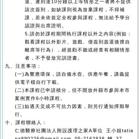
退、遲到達
10
分鐘以上等情形之一者將不提供
該次簽到，如缺課則視為放棄課程，不得補
課，若未依規定全程參與課程，無法給予學分
認證與出席證明。
5.
請勿於課程期間執行課程以外之內容
(
例如：
觀看課程以外影片、遊戲、僅簽到簽退後擅自
離席等行為），經規勸不聽或經查有相關情形
者，不予發放完訓證書。
九、
注意事項：
(
一
)
為響應環保，請自備水壺。供應午餐，講義提
供電子檔自行下載。
(
二
)
本課程已申請積分，但不開放外縣市參與本市
案例實作
6
小時課程。
(
三
)
如遇天災或不可抗力因素，則另行通知擇期舉
行。
十、
課程聯絡人：
仁德醫療社團法人附設護理之家
A
單位 王小姐
tatia
na890226@gmail.com 05-2162838
轉
37