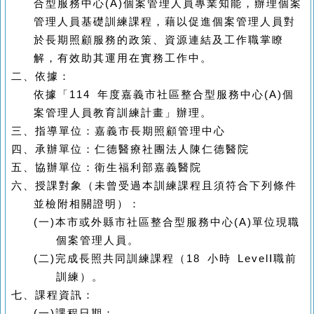
合型服務中心
(A)
個案管理人員專業知能，辦理個案
管理人員基礎訓練課程，藉以促進個案管理人員對
於長期照顧服務的政策、資源連結及工作職掌瞭
解，有效助其運用在實務工作中。
二、
依據：
依據「
114
年度嘉義市社區整合型服務中心
(A)
個
案管理人員教育訓練計畫」辦理。
三、
指導單位：嘉義市長期照顧管理中心
四、
承辦單位：仁德醫療社團法人陳仁德醫院
五、
協辦單位：衛生福利部嘉義醫院
六、
授課對象（未曾受過本訓練課程且須符合下列條件
並檢附相關證明）：
(一)
本市或外縣市社區整合型服務中心
(A)
單位現職
個案管理人員。
(二)
完成長照共同訓練課程（
18
小時
Level
Ⅰ職前
訓練）。
七、
課程資訊：
(一)
課程日期：