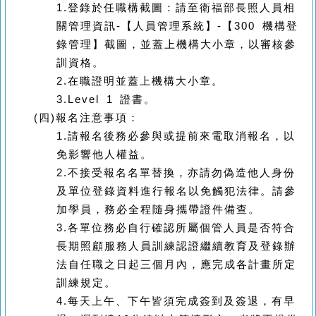
1.
登錄於任職構截圖：請至衛福部長照人員相
關管理資訊
-
【人員管理系統】
-
【
300
機構登
錄管理】截圖，並蓋上機構大小章，以審核參
訓資格。
2.
在職證明並蓋上機構大小章。
3.Level 1
證書。
(四)
報名注意事項：
1.
請報名後務必參與或提前來電取消報名，以
免影響他人權益。
2.
不接受報名名單替換，亦請勿偽造他人身份
及單位登錄資料進行報名以免觸犯法律。請參
加學員，務必全程隨身攜帶證件備查。
3.
各單位務必自行確認所屬個管人員是否符合
長期照顧服務人員訓練認證繼續教育及登錄辦
法自任職之日起三個月內，應完成各計畫所定
訓練規定。
4.
每天上午、下午皆須完成簽到及簽退，有早