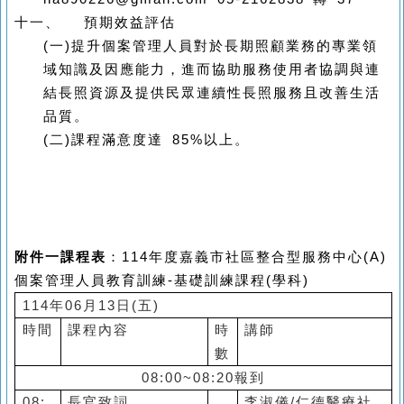
十一、
預期效益評估
(
一
)
提升個案管理人員對於長期照顧業務的專業領
域知識及因應能力，進而協助服務使用者協調與連
結長照資源及提供民眾連續性長照服務且改善生活
品質。
(
二
)
課程滿意度達
85%
以上。
附件一課程表
：
114
年度嘉義市社區整合型服務中心
(A)
個案管理人員教育訓練
-
基礎訓練課程
(
學科
)
114
年
06
月
13
日
(
五
)
時間
課程內容
時
講師
數
08:00~08:20
報到
08:
長官致詞
李淑儀
/
仁德醫療社