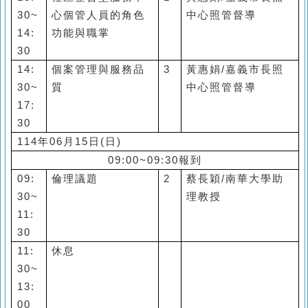
30~
心個管人員的角色
中心照管督導
14:
功能與職掌
30
14:
個案管理與服務品
3
黃惠娟
/
嘉義市長照
30~
質
中心照管督導
17:
30
114
年
06
月
15
日
(
日
)
09:00~09:30
報到
09:
倫理議題
2
蔡長穎
/
南華大學助
30~
理教授
11:
30
11:
休息
30~
13:
00