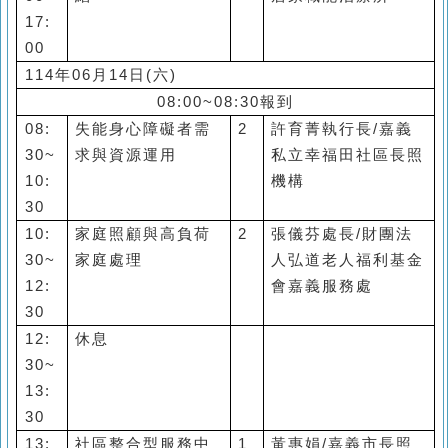
17:
00
114
年
06
月
14
日
(
六
)
08:00~08:30
報到
08:
失能身心障礙者需
2
許育菁執行長
/
嘉義
30~
求與資源運用
私立幸福田社區長照
10:
機構
30
10:
家庭照顧與高負荷
2
張儀芬處長
/
財團法
30~
家庭處理
人弘道老人福利基金
12:
會嘉義服務處
30
12:
休息
30~
13:
30
13:
社區整合型服務中
1
黃惠娟
/
嘉義市長照