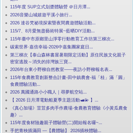
115年度 SUP立式划槳體驗營 ＠日月潭...
2026音樂山城嬉遊平溪小旅行...
2026 達谷梵祕境探索暨夜間農遊體驗活動...
115/7、8月愛無盡藝術特展~藍晒DIY活動...
115年臺中市原鄉里山淨零行動教育工作坊第三梯次...
碳索世界·嘉倍幸福-2026中嘉集團家庭日...
第三梯次【泰山森林書屋暑期限定活動】原住民族文化親子
密室逃脫～消失的排灣族三寶...
2026年台東小野柳自然教室——夜訪小野柳報名表...
115年食農教育創新整合計畫-田中鎮農會-福「桂」滿「圓」
食農體驗活動...
2026 萬國通路小小職人｜尋夢航空站...
【 2026 日月潭電動船夏季主題活動🛥️💫 】...
《真心加場》荳荳多肉手作農場-食農教育體驗《小黃瓜農食
趣》...
115年度食材險趣親子體驗營(二)開始報名囉~...
手把青秧插滿田 —【農體驗】 2026插秧體驗...